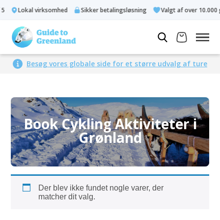
5
Lokal virksomhed
Sikker betalingsløsning
Valgt af over 10.000 
Besøg vores globale side for et større udvalg af ture
Book Cykling Aktiviteter i
Grønland
Der blev ikke fundet nogle varer, der
matcher dit valg.