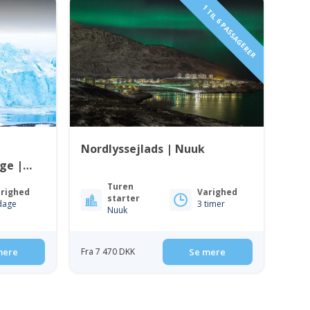
1 TIL 6 PASSAGERER
Nordlyssejlads | Nuuk
age |
n
Turen
righed
Varighed
starter
dage
3 timer
Nuuk
mere
Fra 7 470 DKK
Se mere