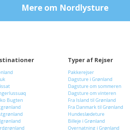
Mere om Nordlysture
stinationer
Typer af Rejser
ønland
Pakkerejser
uuk
Dagsture i Grønland
lissat
Dagsture om sommeren
ngerlussuaq
Dagsture om vinteren
sko Bugten
Fra Island til Grønland
tgrønland
Fra Danmark til Grønland
stgrønland
Hundeslædeture
dgrønland
Billeje i Grønland
ordgrønland
Overnatning i Grønland