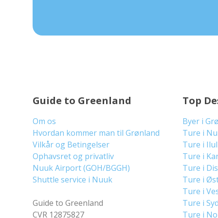
Guide to Greenland
Top De
Om os
Byer i Gr
Hvordan kommer man til Grønland
Ture i N
Vilkår og Betingelser
Ture i Ilu
Ophavsret og privatliv
Ture i Ka
Nuuk Airport (GOH/BGGH)
Ture i Di
Shuttle service i Nuuk
Ture i Øs
Ture i Ve
Guide to Greenland
Ture i Sy
CVR 12875827
Ture i N