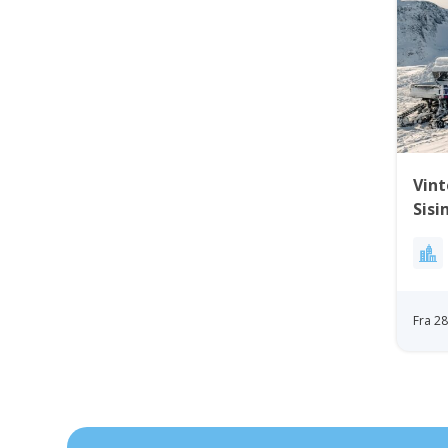
Vint
Sisi
Ves
Fra 2