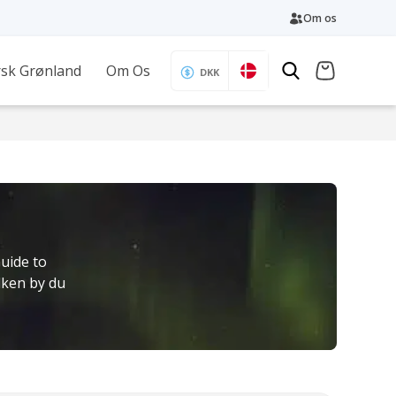
Om os
sk Grønland
Om Os
DKK
uide to
lken by du