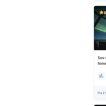
4
Sov 
himm
Nuu
Fra 2