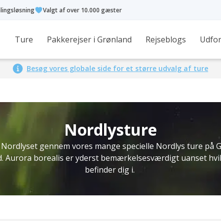
alingsløsning
Valgt af over 10.000 gæster
Ture
Pakkerejser i Grønland
Rejseblogs
Udfor
Besøg vores globale side for et større udvalg af ture
Nordlysture
Nordlyset gennem vores mange specielle Nordlys ture på G
. Aurora borealis er yderst bemærkelsesværdigt uanset hvi
befinder dig i.