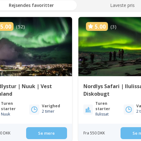
Rejsendes favoritter
Laveste pris
5.00
5.00
(52)
(3)
lystur | Nuuk | Vest
Nordlys Safari | Iluliss
nland
Diskobugt
Turen
Turen
Varighed
Va
starter
starter
2 timer
2 
Nuuk
Ilulissat
50 DKK
Se mere
Fra 550 DKK
Se 