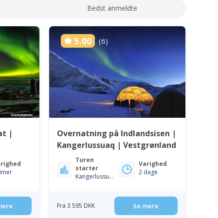
Bedst anmeldte
5.00
(6)
at |
Overnatning på Indlandsisen |
Kangerlussuaq | Vestgrønland
Turen
righed
Varighed
starter
timer
2 dage
Kangerlussuaq
mere
Fra 3 595 DKK
Se mere