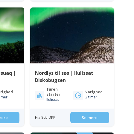
ssuaq |
Nordlys til søs | Ilulissat |
Diskobugten
Turen
righed
Varighed
starter
timer
2 timer
Ilulissat
mere
Fra 805 DKK
Se mere