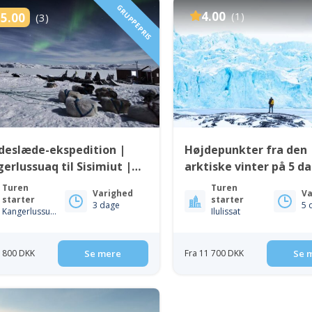
GRUPPEPRIS
4.00
(1)
5.00
(3)
deslæde-ekspedition |
Højdepunkter fra den
erlussuaq til Sisimiut |
arktiske vinter på 5 d
t Grønland
Ilulissat | Diskobugte
Turen
Turen
Varighed
Va
starter
starter
3 dage
5 
Kangerlussuaq
Ilulissat
7 800 DKK
Se mere
Fra 11 700 DKK
Se 