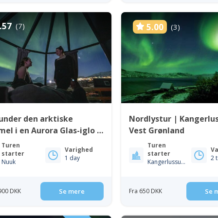
.57
(7)
5.00
(3)
under den arktiske
Nordlystur | Kangerlu
el i en Aurora Glas-iglo |
Vest Grønland
k
Turen
Turen
Varighed
Va
starter
starter
1 day
2 
Nuuk
Kangerlussuaq
 900 DKK
Se mere
Fra 650 DKK
Se 