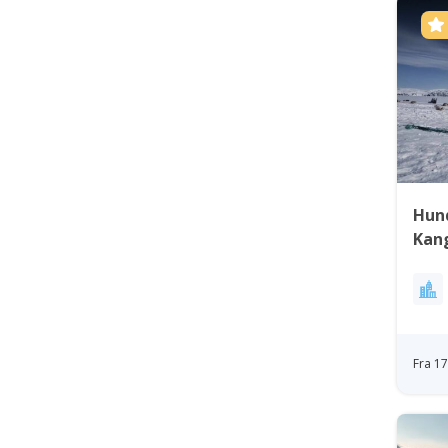
Hun
Kang
Ves
Fra 1