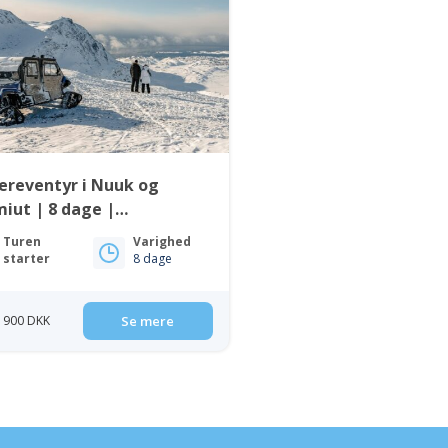
ereventyr i Nuuk og
miut | 8 dage |
tgrønland
Turen
Varighed
starter
8 dage
8 900 DKK
Se mere