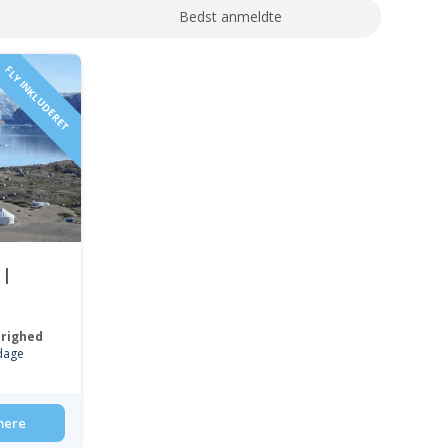
Bedst anmeldte
FLY INKLUDERET
 |
righed
dage
mere