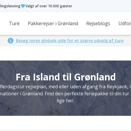
alingsløsning
Valgt af over 10.000 gæster
Ture
Pakkerejser i Grønland
Rejseblogs
Udfor
Besøg vores globale side for et større udvalg af ture
Fra Island til Grønland
flerdagstur rejseplan, med eller uden afgang fra Reykjavik, I
inationer i Grønland. Find den perfekte feriepakke til din tur
lige her.