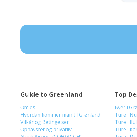
Guide to Greenland
Top De
Om os
Byer i Gr
Hvordan kommer man til Grønland
Ture i N
Vilkår og Betingelser
Ture i Ilu
Ophavsret og privatliv
Ture i Ka
Nuuk Airport (GOH/BGGH)
Ture i Di