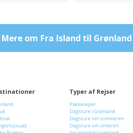
Mere om Fra Island til Grønland
stinationer
Typer af Rejser
ønland
Pakkerejser
uuk
Dagsture i Grønland
lissat
Dagsture om sommeren
ngerlussuaq
Dagsture om vinteren
sko Bugten
Fra Island til Grønland