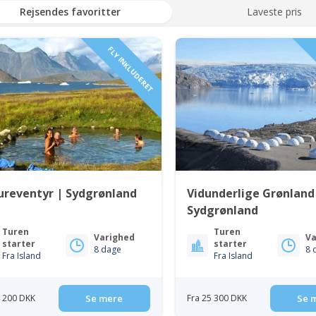
Rejsendes favoritter
Laveste pris
FLY INKLUDERET
ureventyr | Sydgrønland
Vidunderlige Grønland
Sydgrønland
Turen
Turen
Varighed
Va
starter
starter
8 dage
8 
Fra Island
Fra Island
4 200 DKK
Se mere
Fra 25 300 DKK
Se 