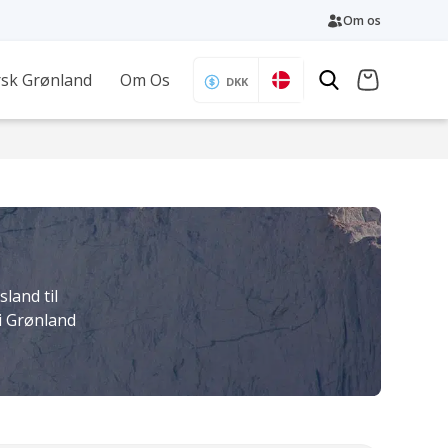
Om os
sk Grønland
Om Os
DKK
sland til
 i Grønland