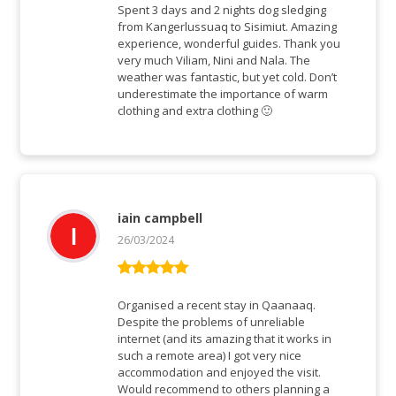
of 5
Spent 3 days and 2 nights dog sledging
from Kangerlussuaq to Sisimiut. Amazing
experience, wonderful guides. Thank you
very much Viliam, Nini and Nala. The
weather was fantastic, but yet cold. Don’t
underestimate the importance of warm
clothing and extra clothing 🙂
iain campbell
26/03/2024
Rated
5
out
of 5
Organised a recent stay in Qaanaaq.
Despite the problems of unreliable
internet (and its amazing that it works in
such a remote area) I got very nice
accommodation and enjoyed the visit.
Would recommend to others planning a