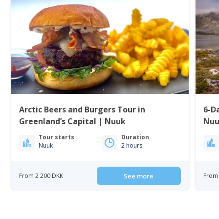
Arctic Beers and Burgers Tour in
6-D
Greenland’s Capital | Nuuk
Nuu
Tour starts
Duration
Nuuk
2 hours
From 2 200 DKK
See more
From 