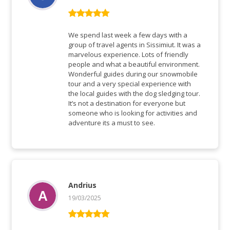
Rated
5
out
of 5
We spend last week a few days with a
group of travel agents in Sissimiut. It was a
marvelous experience. Lots of friendly
people and what a beautiful environment.
Wonderful guides during our snowmobile
tour and a very special experience with
the local guides with the dog sledging tour.
It’s not a destination for everyone but
someone who is looking for activities and
adventure its a must to see.
Andrius
19/03/2025
Rated
5
out