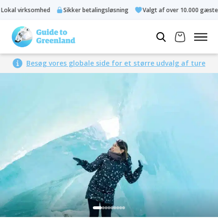
kal virksomhed
Sikker betalingsløsning
Valgt af over 10.000 gæster
Besøg vores globale side for et større udvalg af ture