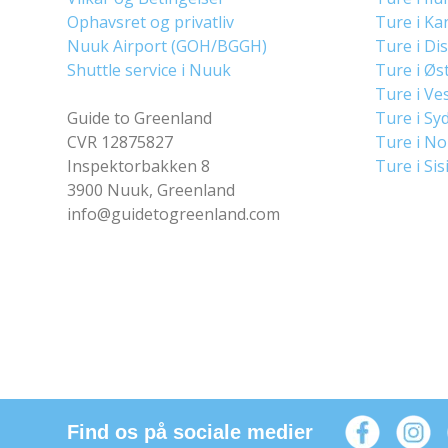
Ophavsret og privatliv
Ture i Ka
Nuuk Airport (GOH/BGGH)
Ture i Di
Shuttle service i Nuuk
Ture i Øs
Ture i Ve
Guide to Greenland
Ture i Sy
CVR 12875827
Ture i N
Inspektorbakken 8
Ture i Sis
3900 Nuuk, Greenland
info@guidetogreenland.com
Find os på sociale medier