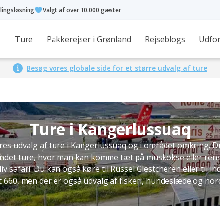
alingsløsning
Valgt af over 10.000 gæster
Ture
Pakkerejser i Grønland
Rejseblogs
Udfor
Besøg vores globale side for et større udvalg af ture
Ture i Kangerlussuaq
res udvalg af ture i Kangerlussuaq og i området omkring. D
andet ture, hvor man kan komme tæt på muskokse eller rensd
liv safari. Du kan også køre til Russel Glestcheren eller til i
 660, men der er også udvalg af fiskeri, hundeslæde og nord