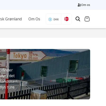
Om os
sk Grønland
Om Os
DKK
u finder
yr i det
ndlandsisen
lys ture.