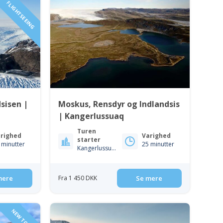
FLIGHTSEEING
sisen |
Moskus, Rensdyr og Indlandsis
| Kangerlussuaq
Turen
righed
Varighed
starter
 minutter
25 minutter
Kangerlussuaq
mere
Fra 1 450 DKK
Se mere
NEW TOUR!