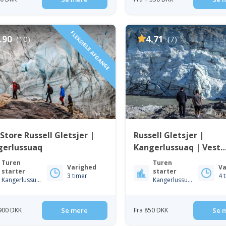
FLEKSIBLE AFGANGE
.90
4.71
(10)
(7)
Store Russell Gletsjer |
Russell Gletsjer |
gerlussuaq
Kangerlussuaq | Vest
Grønland
Turen
Turen
Varighed
Va
starter
starter
3 timer
4 
Kangerlussuaq
Kangerlussuaq
 900 DKK
Se mere
Fra 850 DKK
Se 