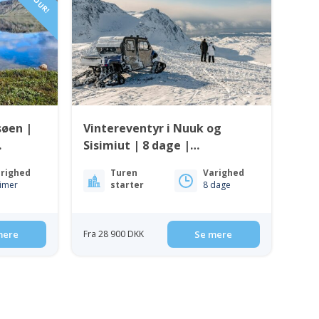
søen |
Vintereventyr i Nuuk og
Sisimiut | 8 dage |
Vestgrønland
righed
Turen
Varighed
timer
starter
8 dage
mere
Fra 28 900 DKK
Se mere