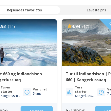
Rejsendes favoritter
Laveste pris
FL
.93
4.94
(14)
(17)
t 660 og Indlandsisen |
Tur til Indlandsisen | 
gerlussuaq
660 | Kangerlussuaq
Turen
Turen
Varighed
Va
starter
starter
5 timer
7 
Kangerlussuaq
Kangerlussuaq
50 DKK
Se mere
Fra 1 350 DKK
Se 