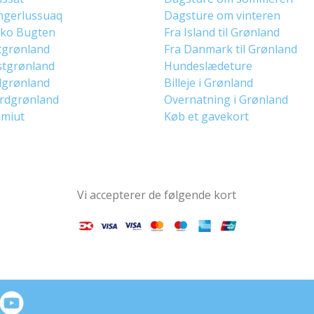
ngerlussuaq
Dagsture om vinteren
sko Bugten
Fra Island til Grønland
tgrønland
Fra Danmark til Grønland
stgrønland
Hundeslædeture
dgrønland
Billeje i Grønland
ordgrønland
Overnatning i Grønland
imiut
Køb et gavekort
Vi accepterer de følgende kort