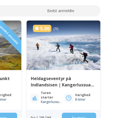
Bedst anmeldte
EKSIBLE AFGANGE
5.00
(9)
Punkt
Heldagseventyr på
Indlandsisen | Kangerlussuaq
| Vest Grønland
Turen
righed
Varighed
starter
timer
8 timer
Kangerlussuaq
mere
Fra 1 295 DKK
Se mere