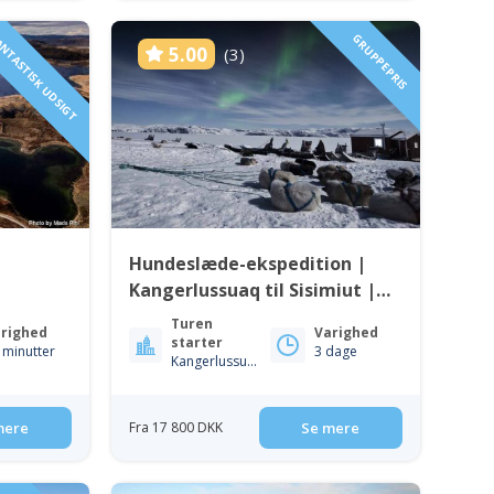
NTASTISK UDSIGT
GRUPPEPRIS
5.00
(3)
Hundeslæde-ekspedition |
Kangerlussuaq til Sisimiut |
Vest Grønland
Turen
righed
Varighed
starter
 minutter
3 dage
Kangerlussuaq
mere
Fra 17 800 DKK
Se mere