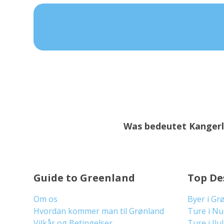
Was bedeutet Kanger
Guide to Greenland
Top De
Om os
Byer i Gr
Hvordan kommer man til Grønland
Ture i N
Vilkår og Betingelser
Ture i Ilu