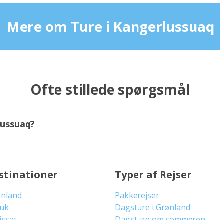
Mere om Ture i Kangerlussuaq
Ofte stillede spørgsmål
lussuaq?
stinationer
Typer af Rejser
ønland
Pakkerejser
uuk
Dagsture i Grønland
lissat
Dagsture om sommeren