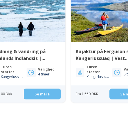
dning & vandring på
Kajaktur på Ferguson 
lands Indlandsis |
Kangerlussuaq | Vest
gerlussuaq
Greenland
Turen
Turen
Varighed
Va
starter
starter
4 timer
5 
Kangerlussuaq
Kangerlussuaq
 100 DKK
Se mere
Fra 1 550 DKK
Se 