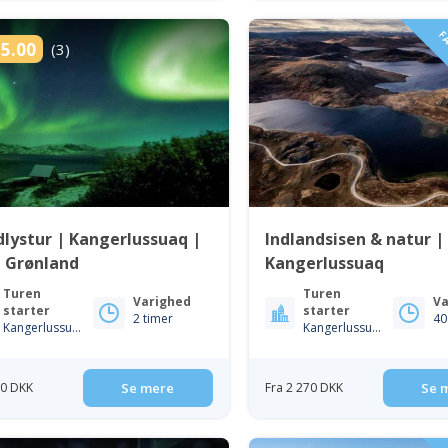
FA
5.00
(3)
lystur | Kangerlussuaq |
Indlandsisen & natur |
t Grønland
Kangerlussuaq
Turen
Turen
Varighed
Va
starter
starter
2 timer
40
Kangerlussuaq
Kangerlussuaq
50 DKK
Se mere
Fra 2 270 DKK
Se 