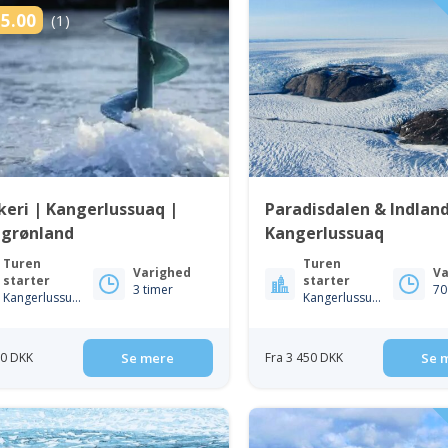
5.00
(1)
skeri | Kangerlussuaq |
Paradisdalen & Indland
tgrønland
Kangerlussuaq
Turen
Turen
Varighed
Va
starter
starter
3 timer
70
Kangerlussuaq
Kangerlussuaq
50 DKK
Se mere
Fra 3 450 DKK
Se 