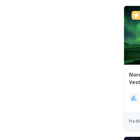
Nord
Ves
Fra 6