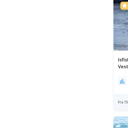
Isfi
Ves
Fra 7