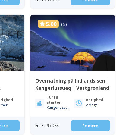
5.00
(6)
Overnatning på Indlandsisen |
Kangerlussuaq | Vestgrønland
Turen
righed
Varighed
starter
timer
2 dage
Kangerlussuaq
mere
Fra 3 595 DKK
Se mere