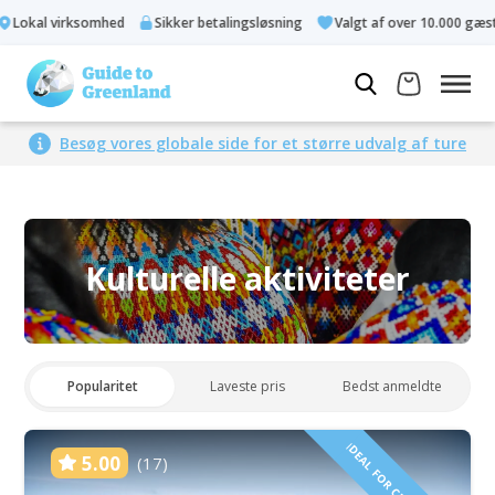
kal virksomhed
Sikker betalingsløsning
Valgt af over 10.000 gæster
Besøg vores globale side for et større udvalg af ture
Kulturelle aktiviteter
Popularitet
Laveste pris
Bedst anmeldte
5.00
(17)