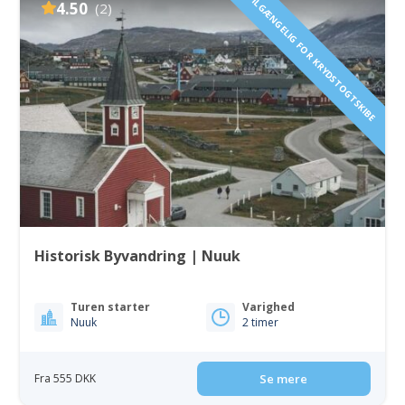
TILGÆNGELIG FOR KRYDSTOGTSKIBE
4.50
(2)
Historisk Byvandring | Nuuk
Turen starter
Varighed
Nuuk
2 timer
Fra 555 DKK
Se mere