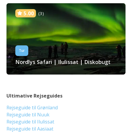
5.00
(3)
Tur
Nordlys Safari | Ilulissat | Diskobugt
Ultimative Rejseguides
Rejseguide til Grønland
Rejseguide til Nuuk
Rejseguide til Ilulissat
Rejseguide til Aasiaat