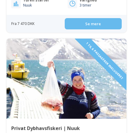
Turen starter
Varighed
Nuuk
3 timer
Fra 7 470 DKK
Se mere
1 TIL 6 PASSAGERER INKLUDERET
Privat Dybhavsfiskeri | Nuuk