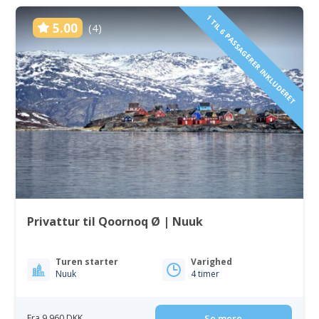
1 TIL 6 PASSAGERER INKLUDERET
5.00
(4)
Privattur til Qoornoq Ø | Nuuk
Turen starter
Varighed
Nuuk
4 timer
Fra 9 960 DKK
Se mere