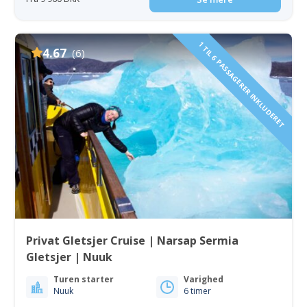
1 TIL 6 PASSAGERER INKLUDERET
4.67
(6)
Privat Gletsjer Cruise | Narsap Sermia
Gletsjer | Nuuk
Turen starter
Varighed
Nuuk
6 timer