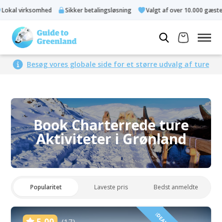
l virksomhed
Sikker betalingsløsning
Valgt af over 10.000 gæster
Besøg vores globale side for et større udvalg af ture
Book Charterrede ture
Aktiviteter i Grønland
Popularitet
Laveste pris
Bedst anmeldte
5.00
(17)