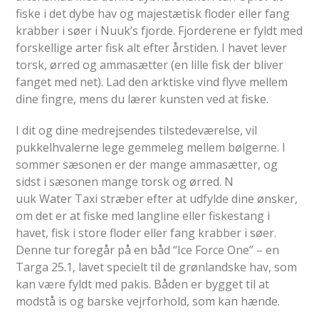
fiske i det dybe hav og majestætisk floder eller fang
krabber i søer i Nuuk’s fjorde. Fjorderene er fyldt med
forskellige arter fisk alt efter årstiden. I havet lever
torsk, ørred og ammasætter (en lille fisk der bliver
fanget med net). Lad den arktiske vind flyve mellem
dine fingre, mens du lærer kunsten ved at fiske.
I dit og dine medrejsendes tilstedeværelse, vil
pukkelhvalerne lege gemmeleg mellem bølgerne. I
sommer sæsonen er der mange ammasætter, og
sidst i sæsonen mange torsk og ørred. N
uuk Water Taxi stræber efter at udfylde dine ønsker,
om det er at fiske med langline eller fiskestang i
havet, fisk i store floder eller fang krabber i søer.
Denne tur foregår på en båd “Ice Force One” – en
Targa 25.1, lavet specielt til de grønlandske hav, som
kan være fyldt med pakis. Båden er bygget til at
modstå is og barske vejrforhold, som kan hænde.