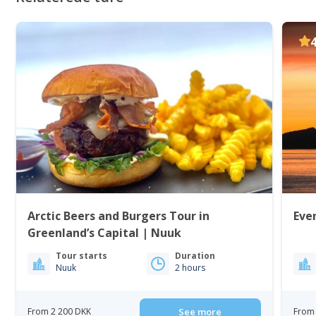
Arctic Beers and Burgers Tour in
Eve
Greenland’s Capital | Nuuk
Tour starts
Duration
Nuuk
2 hours
From 2 200 DKK
See more
From 