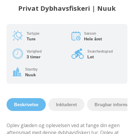
Privat Dybhavsfiskeri | Nuuk
Turtype
Sæson
Ture
Hele året
Varighed
Sværhedsgrad
3 timer
Let
Startby
Nuuk
Beskrivelse
Inkluderet
Brugbar informati
Oplev glæden og oplevelsen ved at fange din egen
aftensmad med denne dybhavsfiskeri tur. Oplev at