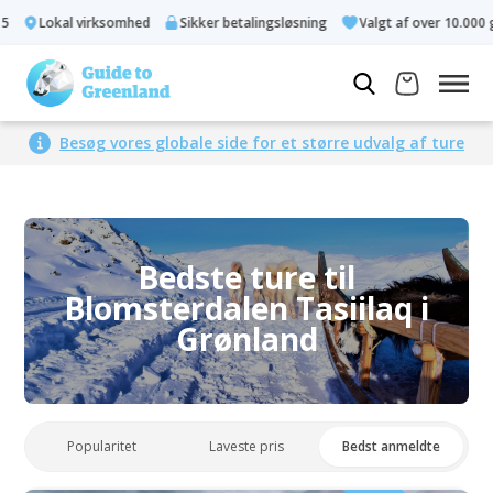
Lokal virksomhed
Sikker betalingsløsning
Valgt af over 10.000 g
Besøg vores globale side for et større udvalg af ture
Bedste ture til
Blomsterdalen Tasiilaq i
Grønland
Popularitet
Laveste pris
Bedst anmeldte