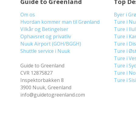
Guide to Greenland
Top De
Om os
Byer i Gr
Hvordan kommer man til Grønland
Ture i N
Vilkår og Betingelser
Ture i Ilu
Ophavsret og privatliv
Ture i Ka
Nuuk Airport (GOH/BGGH)
Ture i Di
Shuttle service i Nuuk
Ture i Øs
Ture i Ve
Guide to Greenland
Ture i Sy
CVR 12875827
Ture i N
Inspektorbakken 8
Ture i Sis
3900 Nuuk, Greenland
info@guidetogreenland.com