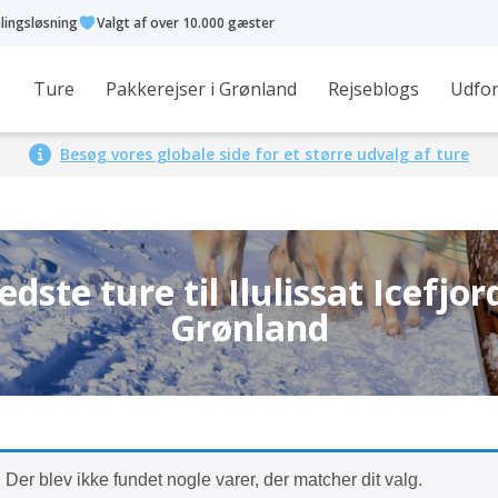
alingsløsning
Valgt af over 10.000 gæster
Ture
Pakkerejser i Grønland
Rejseblogs
Udfor
Besøg vores globale side for et større udvalg af ture
edste ture til Ilulissat Icefjord
Grønland
Der blev ikke fundet nogle varer, der matcher dit valg.