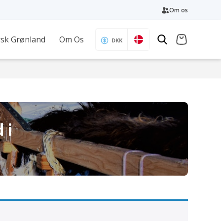
Om os
sk Grønland
Om Os
DKK
 i