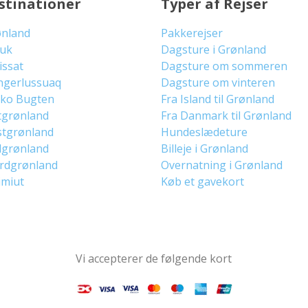
stinationer
Typer af Rejser
ønland
Pakkerejser
uuk
Dagsture i Grønland
lissat
Dagsture om sommeren
ngerlussuaq
Dagsture om vinteren
sko Bugten
Fra Island til Grønland
tgrønland
Fra Danmark til Grønland
stgrønland
Hundeslædeture
dgrønland
Billeje i Grønland
ordgrønland
Overnatning i Grønland
imiut
Køb et gavekort
Vi accepterer de følgende kort