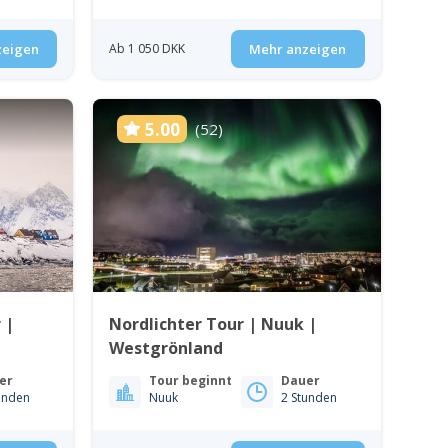
zeigen
Ab 1 050 DKK
Mehr anzeigen
5.00
(52)
 |
Nordlichter Tour | Nuuk |
Westgrönland
er
Tour beginnt
Dauer
unden
Nuuk
2 Stunden