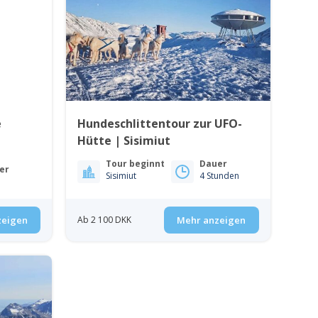
e
Hundeschlittentour zur UFO-
Hütte | Sisimiut
Tour beginnt
Dauer
er
Sisimiut
4 Stunden
zeigen
Ab 2 100 DKK
Mehr anzeigen