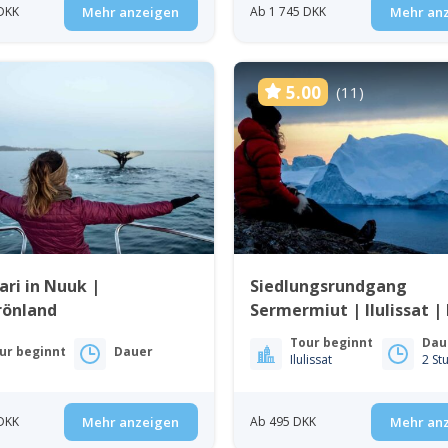
DKK
Mehr anzeigen
Ab 1 745 DKK
Mehr an
5.00
(11)
ari in Nuuk |
Siedlungsrundgang
önland
Sermermiut | Ilulissat |
Bay
Tour beginnt
Dau
ur beginnt
Dauer
Ilulissat
2 St
DKK
Mehr anzeigen
Ab 495 DKK
Mehr an