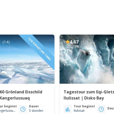
FEW DEPARTURE TIMES!
3
4.67
(14)
(12)
60 Grönland Eisschild
Tagestour zum Eqi-Glets
 Kangerlussuaq
Ilulissat | Disko Bay
ur beginnt
Dauer
Tour beginnt
Dau
Kangerlussuaq
5 stunden
Ilulissat