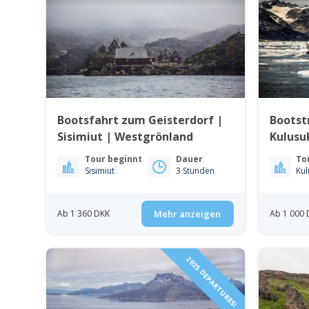
Bootsfahrt zum Geisterdorf |
Bootst
Sisimiut | Westgrönland
Kulusuk
Ostgrö
Tour beginnt
Dauer
To
Sisimiut
3 Stunden
Ab 1 360 DKK
Mehr anzeigen
Ab 1 000 
2025 DEPARTURES!