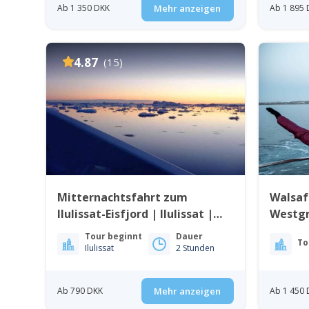
Ab 1 350 DKK
Mehr anzeigen
Ab 1 895 
4.87
(15)
Mitternachtsfahrt zum
Walsaf
Ilulissat-Eisfjord | Ilulissat |
Westgr
Diskobucht
Tour beginnt
Dauer
To
Ilulissat
2 Stunden
Ab 790 DKK
Mehr anzeigen
Ab 1 450 