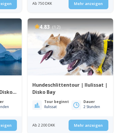
zeigen
Ab 750 DKK
Mehr anzeigen
4.83
(12)
Hundeschlittentour | Ilulissat |
 Disko
Disko Bay
er
Tour beginnt
Dauer
unden
Ilulissat
2 Stunden
zeigen
Ab 2 200 DKK
Mehr anzeigen