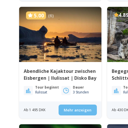
4.8
5.00
(6)
Abendliche Kajaktour zwischen
Begeg
Eisbergen | Ilulissat | Disko Bay
Schlitt
Disko-
Tour beginnt
Dauer
To
Ilulissat
3 Stunden
Ilu
Ab 1 495 DKK
Mehr anzeigen
Ab 430 D