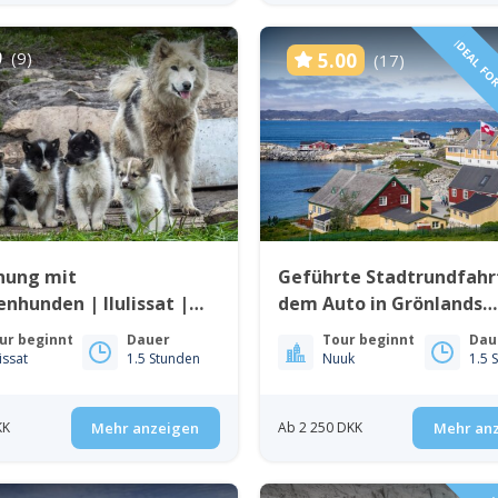
IDEAL FO
9
(9)
5.00
(17)
nung mit
Geführte Stadtrundfahr
enhunden | Ilulissat |
dem Auto in Grönlands
Bucht
Hauptstadt Nuuk
ur beginnt
Dauer
Tour beginnt
Dau
lissat
1.5 Stunden
Nuuk
1.5 
KK
Mehr anzeigen
Ab 2 250 DKK
Mehr an