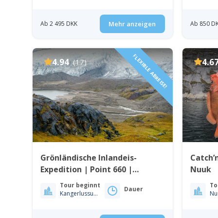
Ab 2 495 DKK
Mehr anzeigen
Ab 850 D
FLEXIBLE ABREISE!
4.94
4.6
(17)
Grönländische Inlandeis-
Catch’
Expedition | Point 660 |
Nuuk
Kangerlussuaq
Tour beginnt
To
Dauer
Kangerlussuaq
Nu