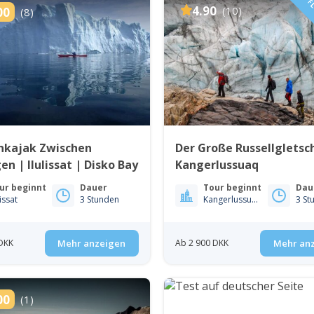
FL
4.90
(10)
00
(8)
kajak Zwischen
Der Große Russellgletsc
en | Ilulissat | Disko Bay
Kangerlussuaq
ur beginnt
Dauer
Tour beginnt
Dau
lissat
3 Stunden
Kangerlussuaq
3 St
DKK
Mehr anzeigen
Ab 2 900 DKK
Mehr an
00
(1)