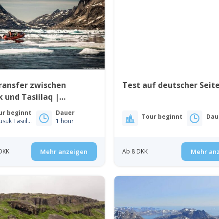
ransfer zwischen
Test auf deutscher Seit
 und Tasiilaq |
nland
ur beginnt
Dauer
Tour beginnt
Dau
Kulusuk Tasiilaq
1 hour
DKK
Mehr anzeigen
Ab 8 DKK
Mehr an