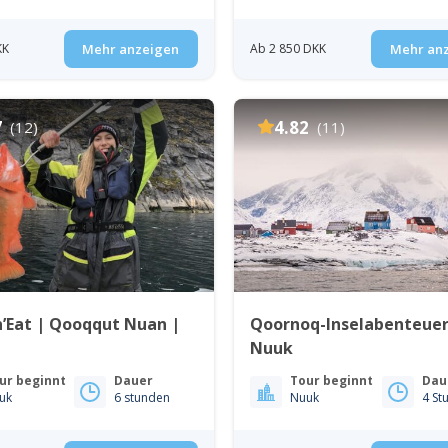
KK
Mehr anzeigen
Ab 2 850 DKK
Mehr an
7
4.82
(12)
(11)
n’Eat | Qooqqut Nuan |
Qoornoq-Inselabenteuer
Nuuk
ur beginnt
Dauer
Tour beginnt
Dau
uk
6 stunden
Nuuk
4 St