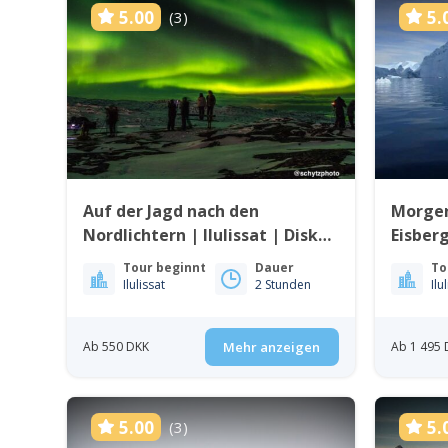
5.00
5.
(3)
Auf der Jagd nach den
Morgen
Nordlichtern | Ilulissat | Disko
Eisberg
Bay
Tour beginnt
Dauer
To
Ilulissat
2 Stunden
Ilu
Ab 550 DKK
Mehr anzeigen
Ab 1 495 
5.00
5.
(3)