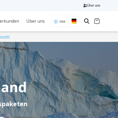
Über uns
 erkunden
Über uns
DKK
Touren
land
spaketen