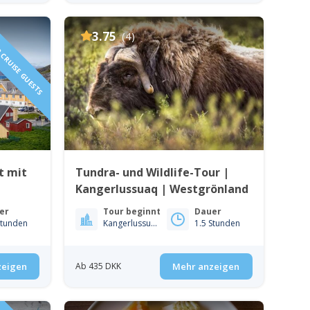
R CRUISE GUESTS
3.75
(4)
t mit
Tundra- und Wildlife-Tour |
Kangerlussuaq | Westgrönland
er
Tour beginnt
Dauer
Stunden
Kangerlussuaq
1.5 Stunden
zeigen
Ab 435 DKK
Mehr anzeigen