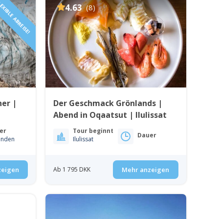
EXIBLE ABREISE!
4.63
(8)
her |
Der Geschmack Grönlands |
Abend in Oqaatsut | Ilulissat
er
Tour beginnt
Dauer
unden
Ilulissat
zeigen
Ab 1 795 DKK
Mehr anzeigen