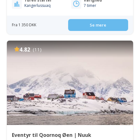
Turen starter
Varighed
Kangerlussuaq
7 timer
Fra 1 350 DKK
Se mere
4.82
(11)
Eventyr til Qoornoq Øen | Nuuk