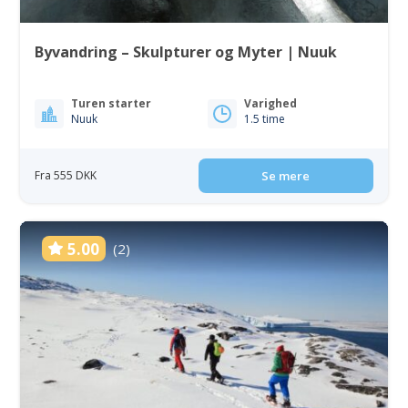
Byvandring – Skulpturer og Myter | Nuuk
Turen starter
Varighed
Nuuk
1.5 time
Fra 555 DKK
Se mere
5.00
(2)