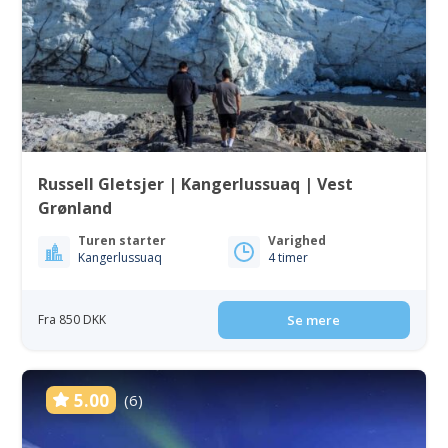
Russell Gletsjer | Kangerlussuaq | Vest
Grønland
Turen starter
Varighed
Kangerlussuaq
4 timer
Fra 850 DKK
Se mere
5.00
(6)