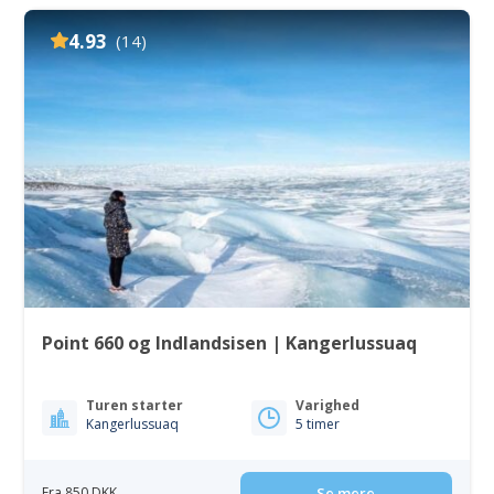
4.93
(14)
Point 660 og Indlandsisen | Kangerlussuaq
Turen starter
Varighed
Kangerlussuaq
5 timer
Fra 850 DKK
Se mere