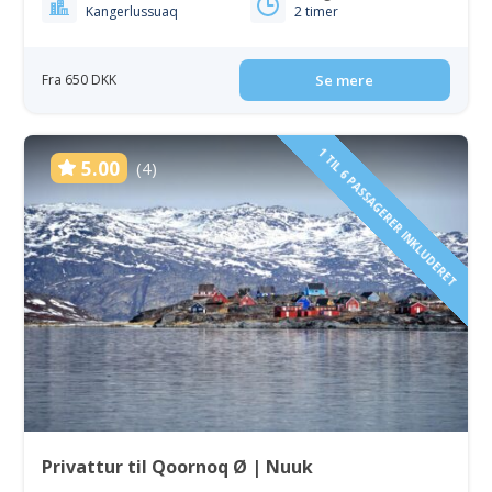
Kangerlussuaq
2 timer
Fra 650 DKK
Se mere
1 TIL 6 PASSAGERER INKLUDERET
5.00
(4)
Privattur til Qoornoq Ø | Nuuk