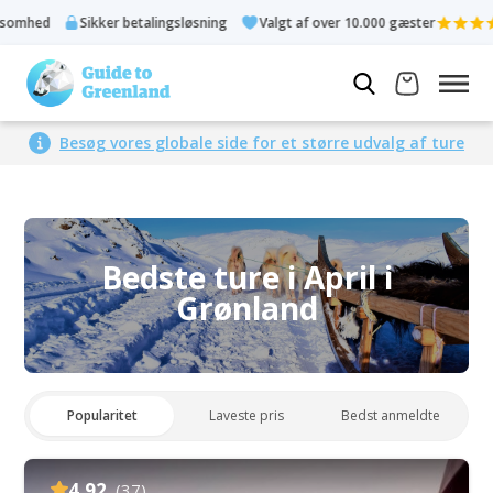
r betalingsløsning
Valgt af over 10.000 gæster
Bedømt 4,3 ud
Besøg vores globale side for et større udvalg af ture
Bedste ture i April i
Grønland
Popularitet
Laveste pris
Bedst anmeldte
4.92
(37)