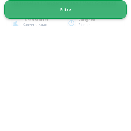
Sightseeing i Kangerlussuaq | Vest Grønland
Filtre
Turen starter
Varighed
Kangerlussuaq
2 timer
Fra 550 DKK
Se mere
5.00
(1)