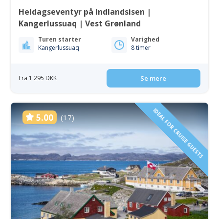
Heldagseventyr på Indlandsisen |
Kangerlussuaq | Vest Grønland
Turen starter
Varighed
Kangerlussuaq
8 timer
Fra 1 295 DKK
Se mere
IDEAL FOR CRUISE GUESTS
5.00
(17)