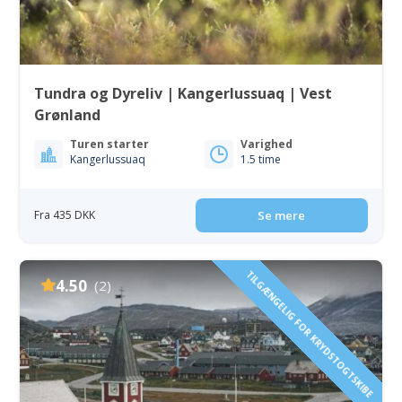
Tundra og Dyreliv | Kangerlussuaq | Vest
Grønland
Turen starter
Varighed
Kangerlussuaq
1.5 time
Fra 435 DKK
Se mere
TILGÆNGELIG FOR KRYDSTOGTSKIBE
4.50
(2)