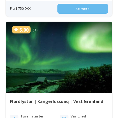
Fra 1 750 DKK
Se mere
5.00
(3)
Nordlystur | Kangerlussuaq | Vest Grønland
Turen starter
Varighed