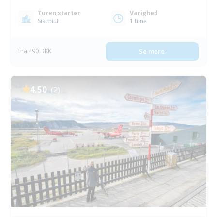
Turen starter
Varighed
Sisimiut
1 time
Fra 490 DKK
Se mere
4.50
(2)