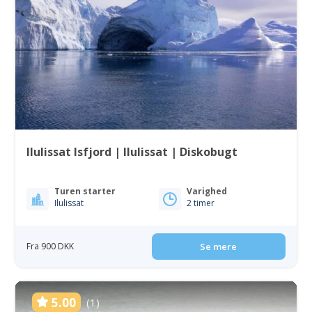
Ilulissat Isfjord | Ilulissat | Diskobugt
Turen starter
Varighed
Ilulissat
2 timer
Fra 900 DKK
Se mere
5.00
(1)