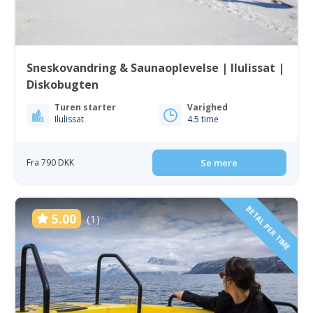
Sneskovandring & Saunaoplevelse | Ilulissat |
Diskobugten
Turen starter
Varighed
Ilulissat
4.5 time
Fra 790 DKK
Se mere
BETAL PER TIME
5.00
(1)