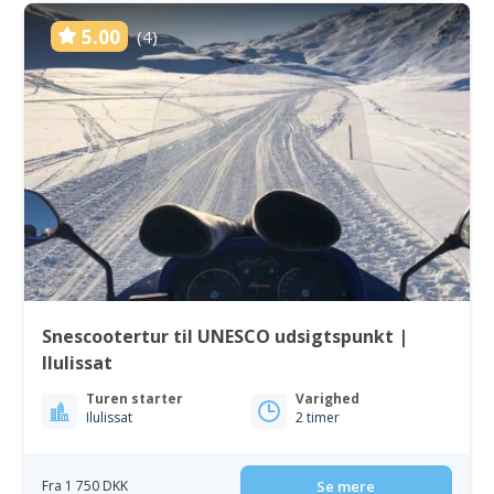
5.00
(4)
Snescootertur til UNESCO udsigtspunkt |
Ilulissat
Turen starter
Varighed
Ilulissat
2 timer
Fra 1 750 DKK
Se mere