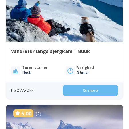
Vandretur langs bjergkam | Nuuk
Turen starter
Varighed
Nuuk
8 timer
Fra 2 775 DKK
Se mere
5.00
(2)