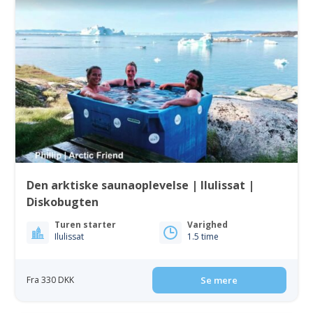
Den arktiske saunaoplevelse | Ilulissat |
Diskobugten
Turen starter
Varighed
Ilulissat
1.5 time
Fra 330 DKK
Se mere