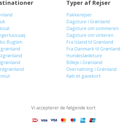
stinationer
Typer af Rejser
ønland
Pakkerejser
uuk
Dagsture i Grønland
lissat
Dagsture om sommeren
ngerlussuaq
Dagsture om vinteren
sko Bugten
Fra Island til Grønland
tgrønland
Fra Danmark til Grønland
stgrønland
Hundeslædeture
dgrønland
Billeje i Grønland
ordgrønland
Overnatning i Grønland
imiut
Køb et gavekort
Vi accepterer de følgende kort