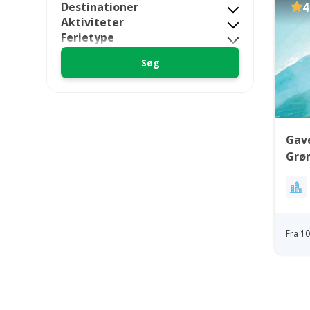
Destinationer
4
Aktiviteter
Ferietype
Gave
Grø
Fra 1