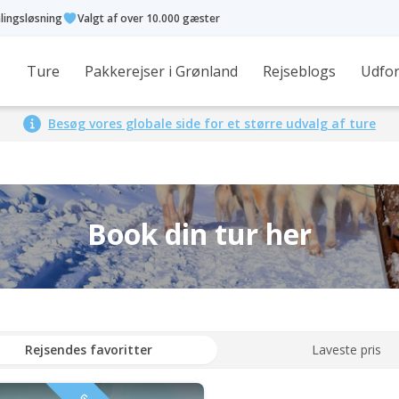
alingsløsning
Valgt af over 10.000 gæster
Ture
Pakkerejser i Grønland
Rejseblogs
Udfor
Besøg vores globale side for et større udvalg af ture
Book din tur her
Rejsendes favoritter
Laveste pris