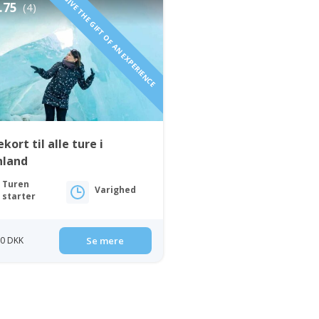
GIVE THE GIFT OF AN EXPERIENCE
.75
(4)
kort til alle ture i
nland
Turen
Varighed
starter
00 DKK
Se mere