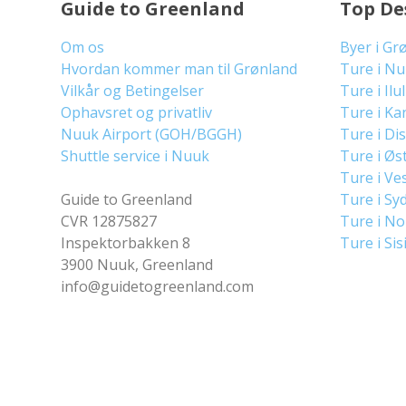
Guide to Greenland
Top De
Om os
Byer i Gr
Hvordan kommer man til Grønland
Ture i N
Vilkår og Betingelser
Ture i Ilu
Ophavsret og privatliv
Ture i Ka
Nuuk Airport (GOH/BGGH)
Ture i Di
Shuttle service i Nuuk
Ture i Øs
Ture i Ve
Guide to Greenland
Ture i Sy
CVR 12875827
Ture i N
Inspektorbakken 8
Ture i Sis
3900 Nuuk, Greenland
info@guidetogreenland.com