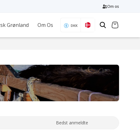
Om os
sk Grønland
Om Os
DKK
Bedst anmeldte