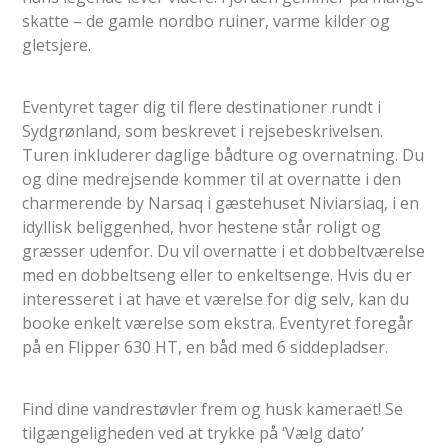
skatte – de gamle nordbo ruiner, varme kilder og
gletsjere.
Eventyret tager dig til flere destinationer rundt i
Sydgrønland, som beskrevet i rejsebeskrivelsen.
Turen inkluderer daglige bådture og overnatning. Du
og dine medrejsende kommer til at overnatte i den
charmerende by Narsaq i gæstehuset Niviarsiaq, i en
idyllisk beliggenhed, hvor hestene står roligt og
græsser udenfor. Du vil overnatte i et dobbeltværelse
med en dobbeltseng eller to enkeltsenge. Hvis du er
interesseret i at have et værelse for dig selv, kan du
booke enkelt værelse som ekstra. Eventyret foregår
på en Flipper 630 HT, en båd med 6 siddepladser.
Find dine vandrestøvler frem og husk kameraet! Se
tilgængeligheden ved at trykke på ‘Vælg dato’