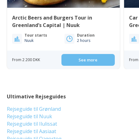
Arctic Beers and Burgers Tour in
Car
Greenland’s Capital | Nuuk
Gre
Tour starts
Duration
Nuuk
2 hours
From 2 200 DKK
See more
From 
Ultimative Rejseguides
Rejseguide til Grønland
Rejseguide til Nuuk
Rejseguide til Ilulissat
Rejseguide til Aasiaat
Rejseguide til Qaqortoq