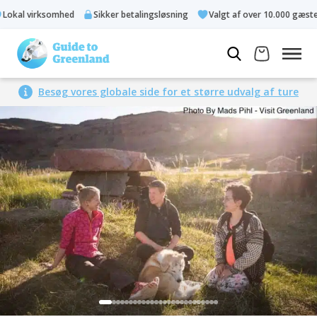
kal virksomhed
Sikker betalingsløsning
Valgt af over 10.000 gæster
Besøg vores globale side for et større udvalg af ture