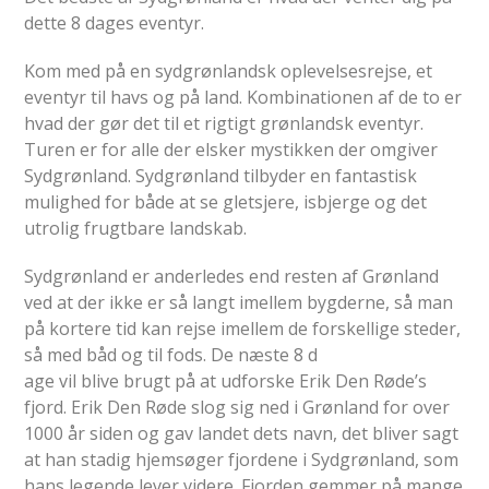
dette 8 dages eventyr.
Kom med på en sydgrønlandsk oplevelsesrejse, et
eventyr til havs og på land. Kombinationen af de to er
hvad der gør det til et rigtigt grønlandsk eventyr.
Turen er for alle der elsker mystikken der omgiver
Sydgrønland. Sydgrønland tilbyder en fantastisk
mulighed for både at se gletsjere, isbjerge og det
utrolig frugtbare landskab.
Sydgrønland er anderledes end resten af Grønland
ved at der ikke er så langt imellem bygderne, så man
på kortere tid kan rejse imellem de forskellige steder,
så med båd og til fods. De næste 8 d
age vil blive brugt på at udforske Erik Den Røde’s
fjord. Erik Den Røde slog sig ned i Grønland for over
1000 år siden og gav landet dets navn, det bliver sagt
at han stadig hjemsøger fjordene i Sydgrønland, som
hans legende lever videre. Fjorden gemmer på mange