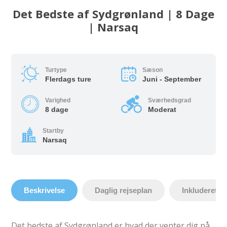
Det Bedste af Sydgrønland | 8 Dage
| Narsaq
Turtype
Sæson
Flerdags ture
Juni - September
Varighed
Sværhedsgrad
8 dage
Moderat
Startby
Narsaq
Beskrivelse
Daglig rejseplan
Inkluderet
Det bedste af Sydgrønland er hvad der venter dig på