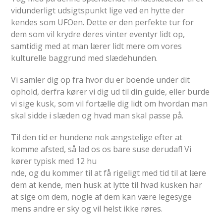
vidunderligt udsigtspunkt lige ved en hytte der
kendes som UFOen. Dette er den perfekte tur for
dem som vil krydre deres vinter eventyr lidt op,
samtidig med at man lærer lidt mere om vores
kulturelle baggrund med slædehunden.
Vi samler dig op fra hvor du er boende under dit
ophold, derfra kører vi dig ud til din guide, eller burde
vi sige kusk, som vil fortælle dig lidt om hvordan man
skal sidde i slæden og hvad man skal passe på.
Til den tid er hundene nok ængstelige efter at
komme afsted, så lad os os bare suse derudaf! Vi
kører typisk med 12 hu
nde, og du kommer til at få rigeligt med tid til at lære
dem at kende, men husk at lytte til hvad kusken har
at sige om dem, nogle af dem kan være legesyge
mens andre er sky og vil helst ikke røres.