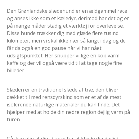
Den Grønlandske slædehund er en ældgammel race
og anses ikke som et kæledyr, derimod har det og er
på mange måder stadig et værktøj for overlevelse.
Disse hunde trækker dig med glæde flere tusind
kilometer, men vi skal ikke nær så langt i dag og de
får da også en god pause når vi har nået
udsigtspunktet. Her snupper vi lige en kop varm
kaffe og der vil også være tid til at tage nogle fine
billeder.
Slæden er en traditionel slæde af træ, den bliver
dækket til med rensdyrskind som er et af de mest
isolerende naturlige materialer du kan finde. Det
hjælper med at holde din nedre region dejlig varm på
turen.
Gå ikke glip af din chance for at klæde dig dejligt