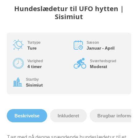
Hundeslædetur til UFO hytten |
Sisimiut
Turtype
Sæson
Ture
Januar - April
Varighed
Sværhedsgrad
4 timer
Moderat
Startby
Sisimiut
Beskrivelse
Inkluderet
Brugbar informati
Tag med på denne spændende hundeslædetur til et