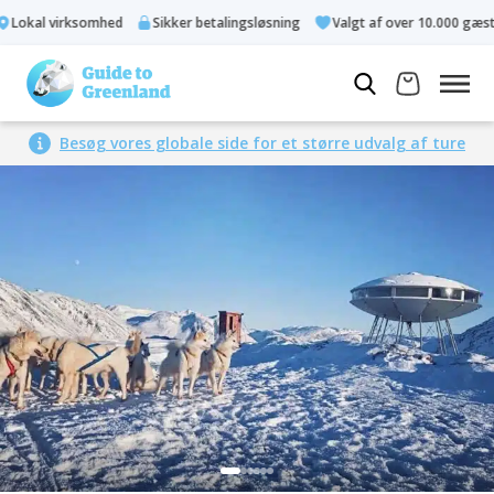
okal virksomhed
Sikker betalingsløsning
Valgt af over 10.000 gæster
Besøg vores globale side for et større udvalg af ture