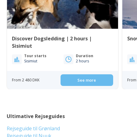
Discover Dogsledding | 2 hours |
Sno
Sisimiut
Tour starts
Duration
Sisimiut
2 hours
From 2 480 DKK
See more
From
Ultimative Rejseguides
Rejseguide til Grønland
Rejseguide til Nuuk