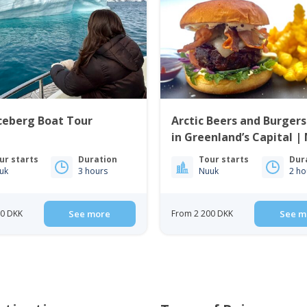
ceberg Boat Tour
Arctic Beers and Burgers
in Greenland’s Capital |
ur starts
Duration
Tour starts
Dur
uk
3 hours
Nuuk
2 ho
80 DKK
See more
From 2 200 DKK
See m