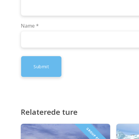
Name
*
Relaterede ture
GROUP PRICING!