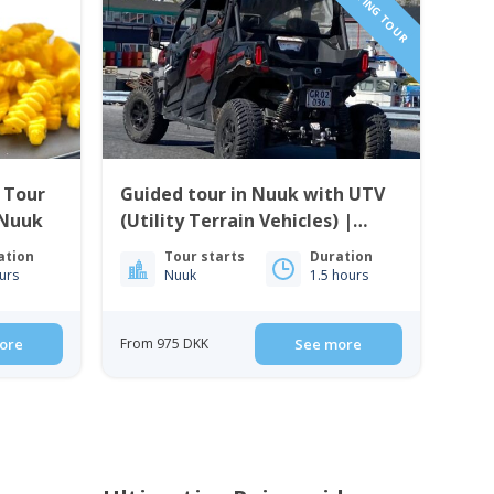
NEW EXITING TOUR
 Tour
Guided tour in Nuuk with UTV
 Nuuk
(Utility Terrain Vehicles) |
Nuuk
ation
Tour starts
Duration
urs
Nuuk
1.5 hours
ore
From 975 DKK
See more