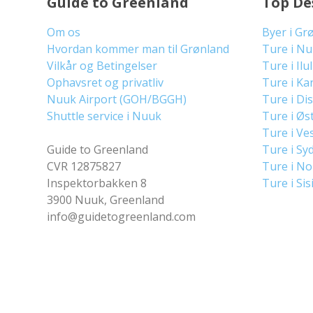
Guide to Greenland
Top De
Om os
Byer i Gr
Hvordan kommer man til Grønland
Ture i N
Vilkår og Betingelser
Ture i Ilu
Ophavsret og privatliv
Ture i Ka
Nuuk Airport (GOH/BGGH)
Ture i Di
Shuttle service i Nuuk
Ture i Øs
Ture i Ve
Guide to Greenland
Ture i Sy
CVR 12875827
Ture i N
Inspektorbakken 8
Ture i Sis
3900 Nuuk, Greenland
info@guidetogreenland.com