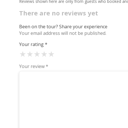
Reviews shown here are only from guests who booked and c
There are no reviews yet
Been on the tour? Share your experience
Your email address will not be published.
Your rating
*
★
★
★
★
★
Your review
*