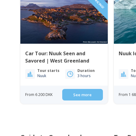
Car Tour: Nuuk Seen and
Nuuk I
Savored | West Greenland
Tour starts
Duration
To
Nuuk
3 hours
Nu
From 6 200 DKK
See more
From 1 6