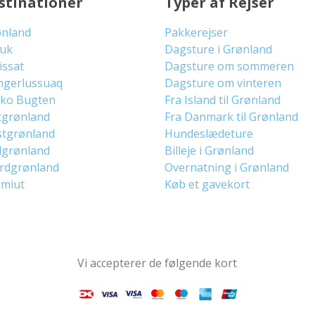
stinationer
Typer af Rejser
ønland
Pakkerejser
uuk
Dagsture i Grønland
lissat
Dagsture om sommeren
ngerlussuaq
Dagsture om vinteren
sko Bugten
Fra Island til Grønland
tgrønland
Fra Danmark til Grønland
stgrønland
Hundeslædeture
dgrønland
Billeje i Grønland
ordgrønland
Overnatning i Grønland
imiut
Køb et gavekort
Vi accepterer de følgende kort