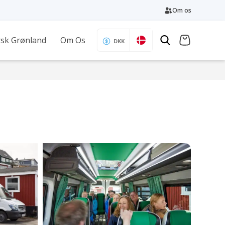
Om os
sk Grønland
Om Os
DKK