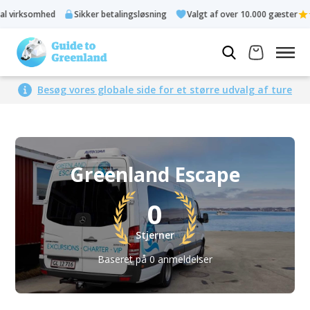
 virksomhed
Sikker betalingsløsning
Valgt af over 10.000 gæster
Besøg vores globale side for et større udvalg af ture
Greenland Escape
0
Stjerner
Baseret på 0 anmeldelser