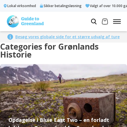
Lokal virksomhed
Sikker betalingsløsning
Valgt af over 10.000 gæst
Besøg vores globale side for et større udvalg af ture
Categories for Grønlands
Historie
Opdagelse i Bluie East Two – en forladt