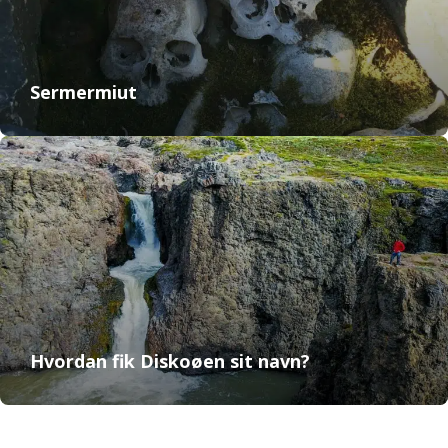
Sermermiut
Hvordan fik Diskoøen sit navn?