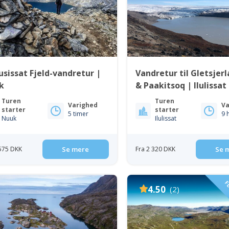
sissat Fjeld-vandretur |
Vandretur til Gletsjer
k
& Paakitsoq | Ilulissat
Diskobugten
Turen
Turen
Varighed
Va
starter
starter
5 timer
9 
Nuuk
Ilulissat
 575 DKK
Se mere
Fra 2 320 DKK
Se 
FL
4.50
(2)