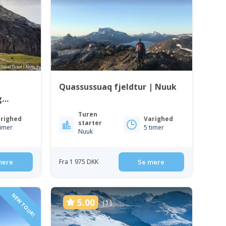
Quassussuaq fjeldtur | Nuuk
g
at
Turen
righed
Varighed
starter
timer
5 timer
Nuuk
mere
Fra 1 975 DKK
Se mere
NEW TOUR!
5.00
(1)