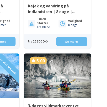
på
Kajak og vandring på
indlandsisen | 8 dage |
Sydgrønland
Turen
righed
Varighed
starter
timer
8 dage
Fra Island
mere
Fra 25 300 DKK
Se mere
EKSIBLE AFGANGE
5.00
(2)
3-dages vildmarkseventyr: