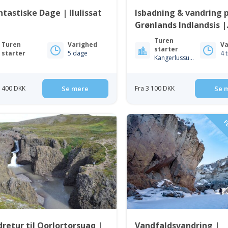
ntastiske Dage | Ilulissat
Isbadning & vandring 
Grønlands Indlandsis |
Kangerlussuaq
Turen
Turen
Varighed
Va
starter
starter
5 dage
4 
Kangerlussuaq
5 400 DKK
Se mere
Fra 3 100 DKK
Se 
FL
retur til Qorlortorsuaq |
Vandfaldsvandring |