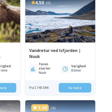
4.50
(6)
Vandretur ved Isfjorden |
Nuuk
Turen
righed
Varighed
starter
5 time
8 timer
Nuuk
mere
Fra 2 745 DKK
Se mere
5.00
(4)