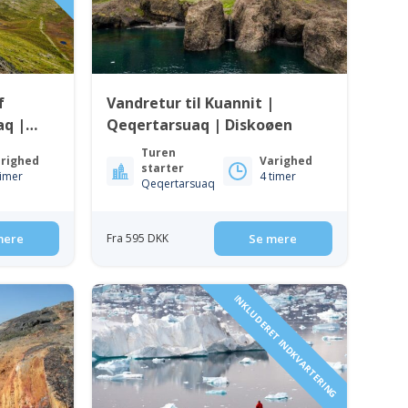
f
Vandretur til Kuannit |
aq |
Qeqertarsuaq | Diskoøen
Turen
righed
Varighed
starter
timer
4 timer
Qeqertarsuaq
mere
Fra 595 DKK
Se mere
INKLUDERET INDKVARTERING