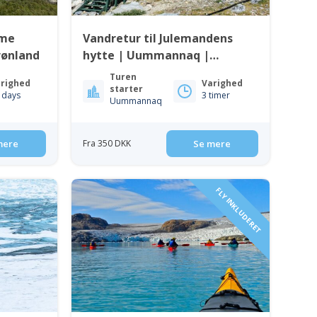
rme
Vandretur til Julemandens
grønland
hytte | Uummannaq |
Nordgrønland
Turen
righed
Varighed
starter
 days
3 timer
Uummannaq
mere
Fra 350 DKK
Se mere
FLY INKLUDERET