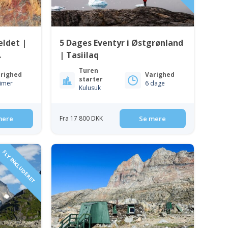
eldet |
5 Dages Eventyr i Østgrønland
| Tasiilaq
Turen
righed
Varighed
starter
timer
6 dage
Kulusuk
mere
Fra 17 800 DKK
Se mere
FLY INKLUDERET