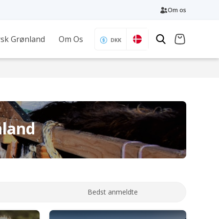
Om os
sk Grønland
Om Os
DKK
nland
Bedst anmeldte