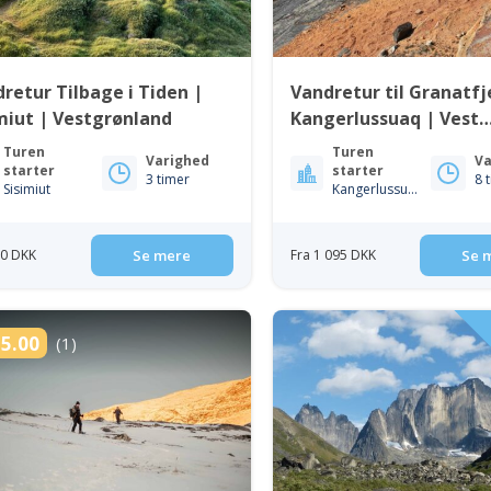
retur Tilbage i Tiden |
Vandretur til Granatfj
miut | Vestgrønland
Kangerlussuaq | Vest
Grønland
Turen
Turen
Varighed
Va
starter
starter
3 timer
8 
Sisimiut
Kangerlussuaq
70 DKK
Se mere
Fra 1 095 DKK
Se 
5.00
(1)