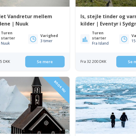
det Vandretur mellem
Is, stejle tinder og va
dene | Nuuk
kilder | Eventyr i Syd
Turen
Turen
Varighed
Va
starter
starter
3 timer
15
Nuuk
Fra Island
45 DKK
Se mere
Fra 32 200 DKK
Se 
BOOK NU