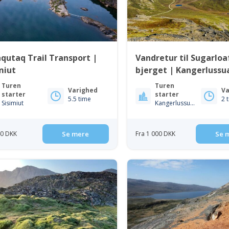
qutaq Trail Transport |
Vandretur til Sugarloa
miut
bjerget | Kangerlussu
Vestgrønland
Turen
Turen
Varighed
Va
starter
starter
5.5 time
2 
Sisimiut
Kangerlussuaq
40 DKK
Se mere
Fra 1 000 DKK
Se 