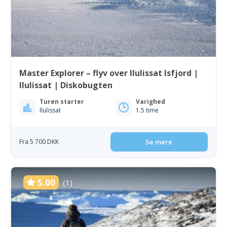
Master Explorer – flyv over Ilulissat Isfjord |
Ilulissat | Diskobugten
Turen starter
Varighed
Ilulissat
1.5 time
Fra 5 700 DKK
Se mere
5.00
(1)