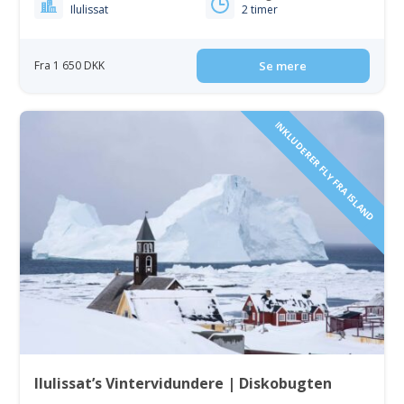
Ilulissat
2 timer
Fra 1 650 DKK
Se mere
INKLUDERER FLY FRA ISLAND
Ilulissat’s Vintervidundere | Diskobugten