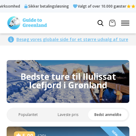
Sikker betalingsløsning
Valgt af over 10.000 gæster
Bed
Besøg vores globale side for et større udvalg af ture
Bedste ture til Ilulissat
Icefjord i Grønland
Popularitet
Laveste pris
Bedst anmeldte
5.00
(20)