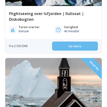
Flightseeing over Isfjorden | Ilulissat |
Diskobugten
Turen starter
Varighed
Ilulissat
40 minutter
Fra 2 550 DKK
Se mere
BOOK NU