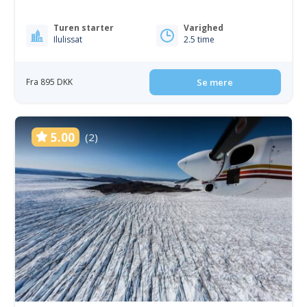
Turen starter
Varighed
Ilulissat
2.5 time
Fra 895 DKK
Se mere
5.00
(2)