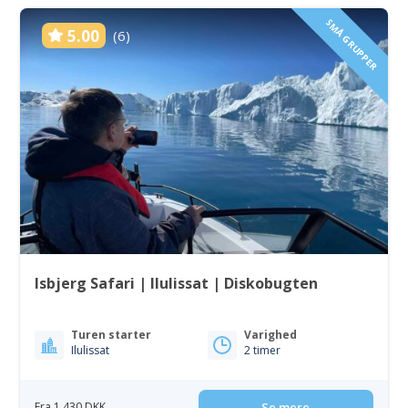
SMÅ GRUPPER
5.00
(6)
Isbjerg Safari | Ilulissat | Diskobugten
Turen starter
Varighed
Ilulissat
2 timer
Fra 1 430 DKK
Se mere