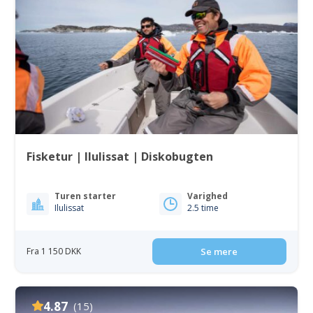
Fisketur | Ilulissat | Diskobugten
Turen starter
Varighed
Ilulissat
2.5 time
Fra 1 150 DKK
Se mere
4.87
(15)