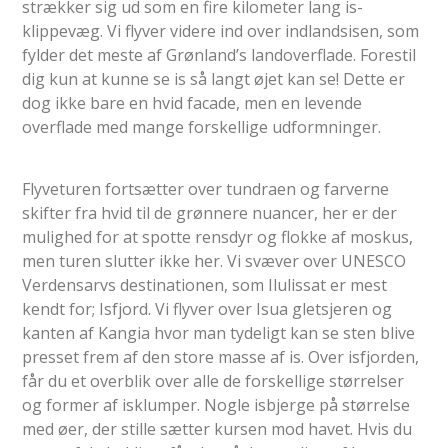
strækker sig ud som en fire kilometer lang is-
klippevæg. Vi flyver videre ind over indlandsisen, som
fylder det meste af Grønland’s landoverflade. Forestil
dig kun at kunne se is så langt øjet kan se! Dette er
dog ikke bare en hvid facade, men en levende
overflade med mange forskellige udformninger.
Flyveturen fortsætter over tundraen og farverne
skifter fra hvid til de grønnere nuancer, her er der
mulighed for at spotte rensdyr og flokke af moskus,
men turen slutter ikke her. Vi svæver over UNESCO
Verdensarvs destinationen, som Ilulissat er mest
kendt for; Isfjord. Vi flyver over Isua gletsjeren og
kanten af Kangia hvor man tydeligt kan se sten blive
presset frem af den store masse af is. Over isfjorden,
får du et overblik over alle de forskellige størrelser
og former af isklumper. Nogle isbjerge på størrelse
med øer, der stille sætter kursen mod havet. Hvis du