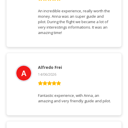
Rated
5
out
of 5
An incredible experience, really worth the
money. Anna was an super guide and
pilot. During the flight we became a lot of
very interestings informations. It was an
amazing time!
Alfredo Frei
14/06/2026
Rated
5
out
of 5
Fantastic experience, with Anna, an
amazing and very friendly guide and pilot.