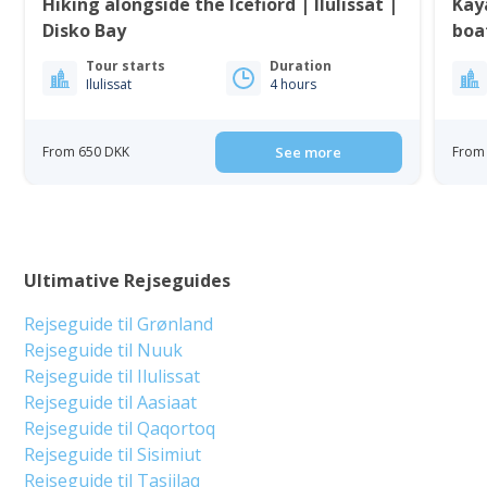
Hiking alongside the Icefiord | Ilulissat |
Kaya
Disko Bay
boat
Tour starts
Duration
Ilulissat
4 hours
From 650 DKK
See more
From 
Ultimative Rejseguides
Rejseguide til Grønland
Rejseguide til Nuuk
Rejseguide til Ilulissat
Rejseguide til Aasiaat
Rejseguide til Qaqortoq
Rejseguide til Sisimiut
Rejseguide til Tasiilaq