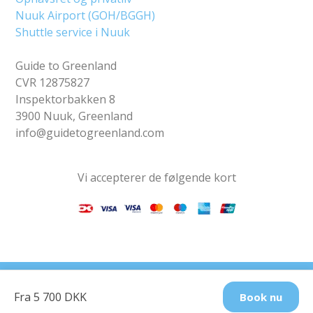
Nuuk Airport (GOH/BGGH)
Shuttle service i Nuuk
Guide to Greenland
CVR 12875827
Inspektorbakken 8
3900 Nuuk, Greenland
info@guidetogreenland.com
Vi accepterer de følgende kort
Find os på sociale
Fra 5 700 DKK
Book nu
medier