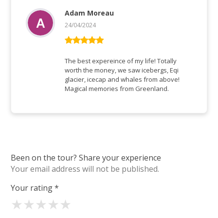
Adam Moreau
24/04/2024
Rated
5
out
of 5
The best expereince of my life! Totally
worth the money, we saw icebergs, Eqi
glacier, icecap and whales from above!
Magical memories from Greenland.
Been on the tour? Share your experience
Your email address will not be published.
Your rating
*
★
★
★
★
★