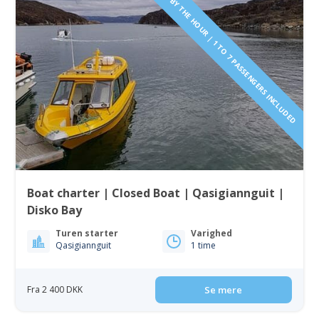
PAY BY THE HOUR | 1 TO 7 PASSENGERS INCLUDED
Boat charter | Closed Boat | Qasigiannguit |
Disko Bay
Turen starter
Varighed
Qasigiannguit
1 time
Fra 2 400 DKK
Se mere