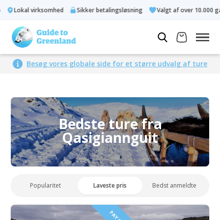
Lokal virksomhed
Sikker betalingsløsning
Valgt af over 10.000 gæ
Besøg vores globale side for et større udvalg af ture
Bedste ture fra
Qasigiannguit
Popularitet
Laveste pris
Bedst anmeldte