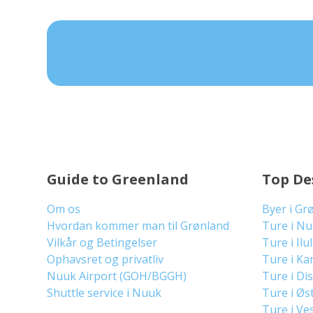
Guide to Greenland
Top De
Om os
Byer i Gr
Hvordan kommer man til Grønland
Ture i N
Vilkår og Betingelser
Ture i Ilu
Ophavsret og privatliv
Ture i Ka
Nuuk Airport (GOH/BGGH)
Ture i Di
Shuttle service i Nuuk
Ture i Øs
Ture i Ve