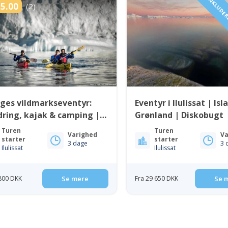
INKLUDERE
5.00
(2)
ges vildmarkseventyr:
Eventyr i Ilulissat | Isl
ring, kajak & camping |
Grønland | Diskobugt
issat | Diskobugten
Turen
Turen
Varighed
Va
starter
starter
3 dage
3 
Ilulissat
Ilulissat
 800 DKK
Se mere
Fra 29 650 DKK
Se 