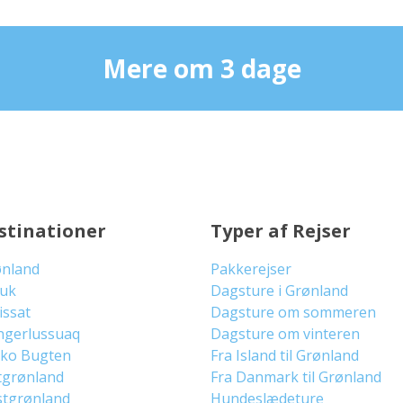
Mere om 3 dage
stinationer
Typer af Rejser
ønland
Pakkerejser
uuk
Dagsture i Grønland
lissat
Dagsture om sommeren
ngerlussuaq
Dagsture om vinteren
sko Bugten
Fra Island til Grønland
tgrønland
Fra Danmark til Grønland
stgrønland
Hundeslædeture