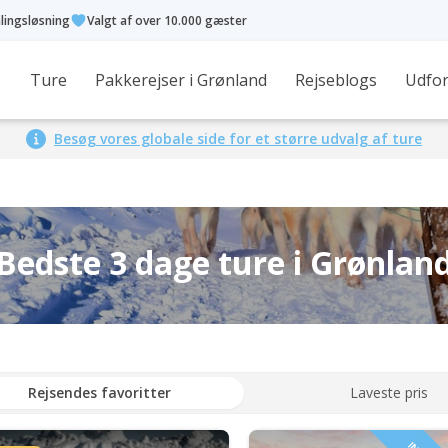
alingsløsning
Valgt af over 10.000 gæster
Ture
Pakkerejser i Grønland
Rejseblogs
Udfor
Besøg vores globale side for et større udvalg af ture
Bedste 3 dage ture i Grønlan
Rejsendes favoritter
Laveste pris