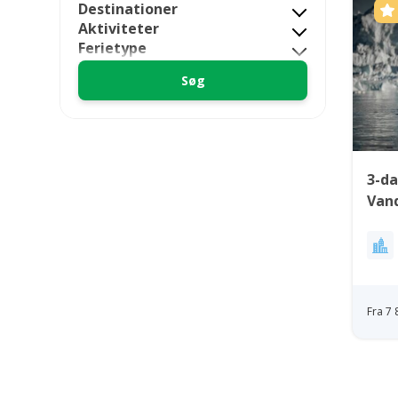
Destinationer
Aktiviteter
Ferietype
3-da
Vand
Ilul
Fra 7