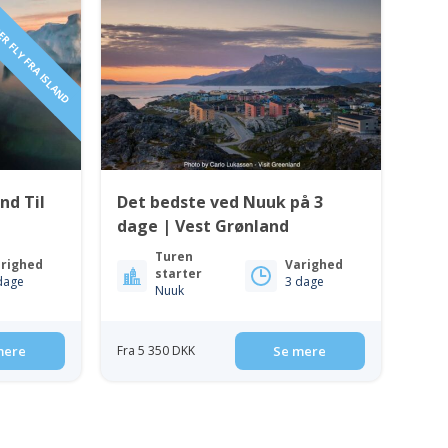
R FLY FRA ISLAND
and Til
Det bedste ved Nuuk på 3
dage | Vest Grønland
Turen
righed
Varighed
starter
dage
3 dage
Nuuk
mere
Fra 5 350 DKK
Se mere