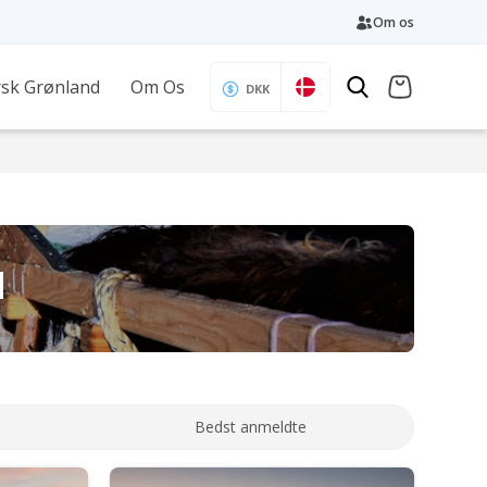
Om os
sk Grønland
Om Os
DKK
d
Bedst anmeldte