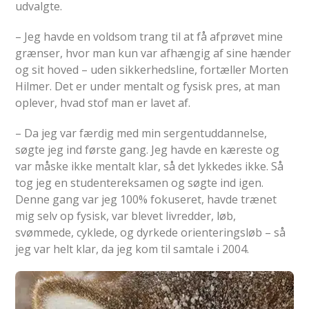
udvalgte.
– Jeg havde en voldsom trang til at få afprøvet mine
grænser, hvor man kun var afhængig af sine hænder
og sit hoved – uden sikkerhedsline, fortæller Morten
Hilmer. Det er under mentalt og fysisk pres, at man
oplever, hvad stof man er lavet af.
– Da jeg var færdig med min sergentuddannelse,
søgte jeg ind første gang. Jeg havde en kæreste og
var måske ikke mentalt klar, så det lykkedes ikke. Så
tog jeg en studentereksamen og søgte ind igen.
Denne gang var jeg 100% fokuseret, havde trænet
mig selv op fysisk, var blevet livredder, løb,
svømmede, cyklede, og dyrkede orienteringsløb – så
jeg var helt klar, da jeg kom til samtale i 2004.