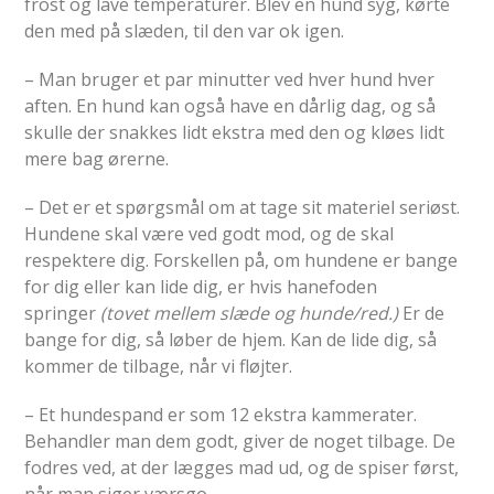
frost og lave temperaturer. Blev en hund syg, kørte
den med på slæden, til den var ok igen.
– Man bruger et par minutter ved hver hund hver
aften. En hund kan også have en dårlig dag, og så
skulle der snakkes lidt ekstra med den og kløes lidt
mere bag ørerne.
– Det er et spørgsmål om at tage sit materiel seriøst.
Hundene skal være ved godt mod, og de skal
respektere dig. Forskellen på, om hundene er bange
for dig eller kan lide dig, er hvis hanefoden
springer
(tovet mellem slæde og hunde/red.)
Er de
bange for dig, så løber de hjem. Kan de lide dig, så
kommer de tilbage, når vi fløjter.
– Et hundespand er som 12 ekstra kammerater.
Behandler man dem godt, giver de noget tilbage. De
fodres ved, at der lægges mad ud, og de spiser først,
når man siger værsgo.