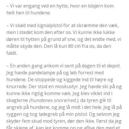
– Vi var engang ved en hytte, hvor en isbjørn kom
helt hen til hundene.
– Vi skød med signalpistol for at skræmme den væk,
men i stedet kom den efter os. Vi kunne ikke lukke
døren til hytten på grund af sne, og det endte med, vi
måtte skyde den. Den lå kun 80 cm fra os, da den
faldt.
– En anden gang ankom vi sent på dagen til et depot.
Jeg havde pandelampe på og løb forrest med
hundene. De stoppede og kiggede ind til højre og
knurrede. Der stod en moskustyr. Jeg havde ski på og
kunne ikke rigtig komme væk. Jeg blev viklet ind i
skaglerne
(hundenes snore/red.)
, da tyren gik til
angreb på hundene, og jeg lå midt i det hele. Jeg lå på
ryggen og tog ladegreb på min pistol. Og selvom jeg
skyder fem skud mod tyren, dør den ikke. Først da jeg
får skiene af, kan jeg komme op og aflive den med et