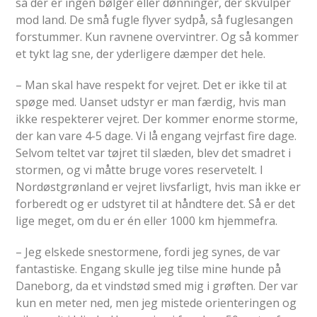
så der er ingen bølger eller dønninger, der skvulper
mod land. De små fugle flyver sydpå, så fuglesangen
forstummer. Kun ravnene overvintrer. Og så kommer
et tykt lag sne, der yderligere dæmper det hele.
– Man skal have respekt for vejret. Det er ikke til at
spøge med. Uanset udstyr er man færdig, hvis man
ikke respekterer vejret. Der kommer enorme storme,
der kan vare 4-5 dage. Vi lå engang vejrfast fire dage.
Selvom teltet var tøjret til slæden, blev det smadret i
stormen, og vi måtte bruge vores reservetelt. I
Nordøstgrønland er vejret livsfarligt, hvis man ikke er
forberedt og er udstyret til at håndtere det. Så er det
lige meget, om du er én eller 1000 km hjemmefra.
– Jeg elskede snestormene, fordi jeg synes, de var
fantastiske. Engang skulle jeg tilse mine hunde på
Daneborg, da et vindstød smed mig i grøften. Der var
kun en meter ned, men jeg mistede orienteringen og