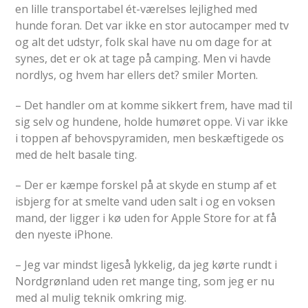
en lille transportabel ét-værelses lejlighed med
hunde foran. Det var ikke en stor autocamper med tv
og alt det udstyr, folk skal have nu om dage for at
synes, det er ok at tage på camping. Men vi havde
nordlys, og hvem har ellers det? smiler Morten.
– Det handler om at komme sikkert frem, have mad til
sig selv og hundene, holde humøret oppe. Vi var ikke
i toppen af behovspyramiden, men beskæftigede os
med de helt basale ting.
– Der er kæmpe forskel på at skyde en stump af et
isbjerg for at smelte vand uden salt i og en voksen
mand, der ligger i kø uden for Apple Store for at få
den nyeste iPhone.
– Jeg var mindst ligeså lykkelig, da jeg kørte rundt i
Nordgrønland uden ret mange ting, som jeg er nu
med al mulig teknik omkring mig.