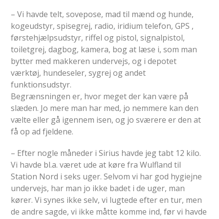
– Vi havde telt, sovepose, mad til mænd og hunde,
kogeudstyr, spisegrej, radio, iridium telefon, GPS ,
førstehjælpsudstyr, riffel og pistol, signalpistol,
toiletgrej, dagbog, kamera, bog at læse i, som man
bytter med makkeren undervejs, og i depotet
værktøj, hundeseler, sygrej og andet
funktionsudstyr.
Begrænsningen er, hvor meget der kan være på
slæden. Jo mere man har med, jo nemmere kan den
vælte eller gå igennem isen, og jo sværere er den at
få op ad fjeldene.
– Efter nogle måneder i Sirius havde jeg tabt 12 kilo.
Vi havde bl.a. været ude at køre fra Wulfland til
Station Nord i seks uger. Selvom vi har god hygiejne
undervejs, har man jo ikke badet i de uger, man
kører. Vi synes ikke selv, vi lugtede efter en tur, men
de andre sagde, vi ikke måtte komme ind, før vi havde