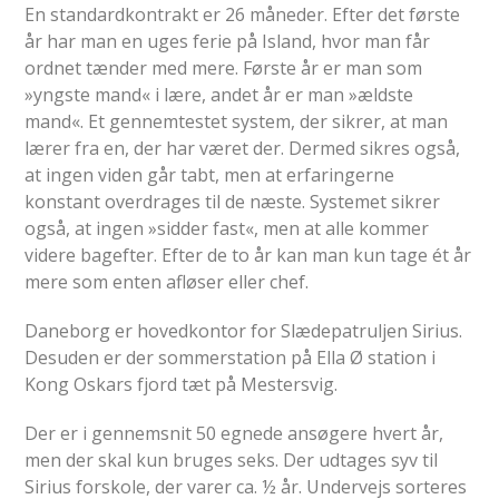
En standardkontrakt er 26 måneder. Efter det første
år har man en uges ferie på Island, hvor man får
ordnet tænder med mere. Første år er man som
»yngste mand« i lære, andet år er man »ældste
mand«. Et gennemtestet system, der sikrer, at man
lærer fra en, der har været der. Dermed sikres også,
at ingen viden går tabt, men at erfaringerne
konstant overdrages til de næste. Systemet sikrer
også, at ingen »sidder fast«, men at alle kommer
videre bagefter. Efter de to år kan man kun tage ét år
mere som enten afløser eller chef.
Daneborg er hovedkontor for Slædepatruljen Sirius.
Desuden er der sommerstation på Ella Ø station i
Kong Oskars fjord tæt på Mestersvig.
Der er i gennemsnit 50 egnede ansøgere hvert år,
men der skal kun bruges seks. Der udtages syv til
Sirius forskole, der varer ca. ½ år. Undervejs sorteres