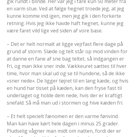
gik rundt i blinde. Her var jeg i fare kun 50 meter fra
en varm stue. Ved at følge hegnet troede jeg, at jeg
kunne komme ind igen, men jeg gik i den forkerte
retning. Hvis jeg ikke havde haft hegnet, kunne jeg
være faret vild lige ved siden af vore base.
– Det er helt normalt at ligge vejrfast flere dage på
grund af storm. Slæde og telt står op mod vinden for
at danne en fane af sne bag teltet, så indgangen er
fri, og man ikke sner inde. Vækkeuret sættes til hver
time, hvor man skal ud og se til hundene, så de ikke
»sner nede«. De ligger tøjret til en lang kæde, og hvis
en hund har tisset på kæden, kan den fryse fast til
underlaget og holde dem nede, hvis der er kraftigt
snefald. Så må man ud i stormen og hive kæden fri.
– Et helt specielt fænomen er den varme fønvind.
Man kan have kørt hele dagen i minus 25 grader.
Pludselig vågner man midt om natten, fordi der er