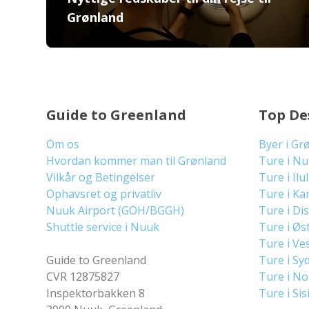
Grønland
Guide to Greenland
Top De
Om os
Byer i Gr
Hvordan kommer man til Grønland
Ture i N
Vilkår og Betingelser
Ture i Ilu
Ophavsret og privatliv
Ture i Ka
Nuuk Airport (GOH/BGGH)
Ture i Di
Shuttle service i Nuuk
Ture i Øs
Ture i Ve
Guide to Greenland
Ture i Sy
CVR 12875827
Ture i N
Inspektorbakken 8
Ture i Sis