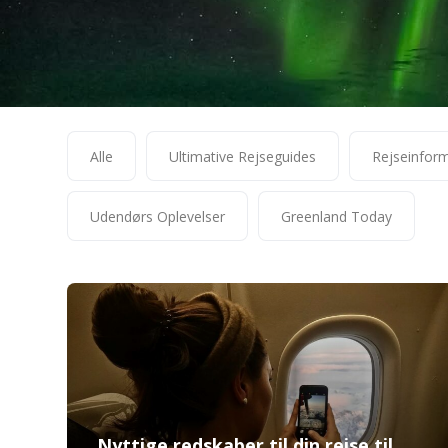
Alle
Ultimative Rejseguides
Rejseinfor
Udendørs Oplevelser
Greenland Today
Nyttige redskaber til din rejse til