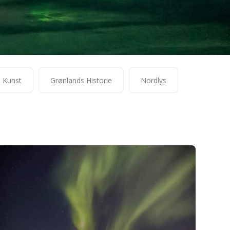
& Kunst
Grønlands Historie
Nordlys