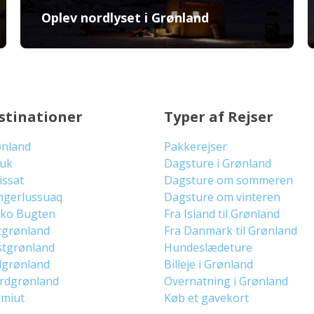
Oplev nordlyset i Grønland
stinationer
Typer af Rejser
ønland
Pakkerejser
uuk
Dagsture i Grønland
lissat
Dagsture om sommeren
ngerlussuaq
Dagsture om vinteren
sko Bugten
Fra Island til Grønland
tgrønland
Fra Danmark til Grønland
stgrønland
Hundeslædeture
dgrønland
Billeje i Grønland
ordgrønland
Overnatning i Grønland
imiut
Køb et gavekort