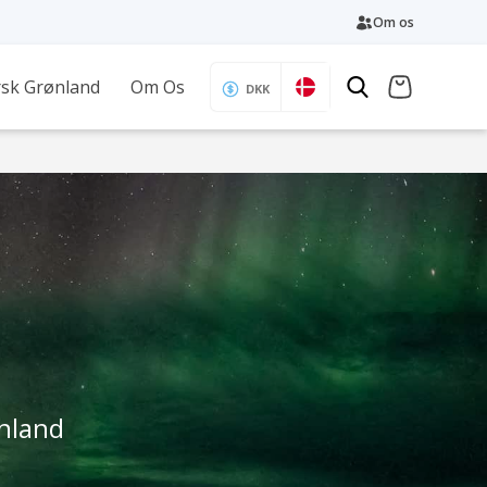
Om os
sk Grønland
Om Os
DKK
ønland