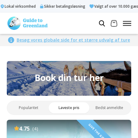
Lokal virksomhed
Sikker betalingsløsning
Valgt af over 10.000 gæster
Besøg vores globale side for et større udvalg af ture
Book din tur her
Popularitet
Laveste pris
Bedst anmeldte
4.75
(4)