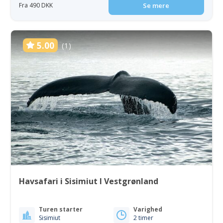
Fra 490 DKK
Se mere
5.00
(1)
Havsafari i Sisimiut I Vestgrønland
Turen starter
Varighed
Sisimiut
2 timer