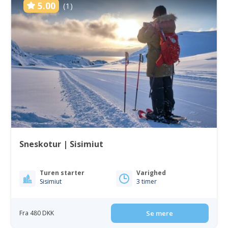
5.00
(1)
Sneskotur | Sisimiut
Turen starter
Varighed
Sisimiut
3 timer
Fra 480 DKK
Se mere