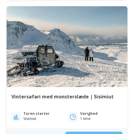
Vintersafari med monsterslæde | Sisimiut
Turen starter
Varighed
Sisimiut
1 time