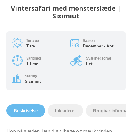
Vintersafari med monsterslæde |
Sisimiut
Turtype
Sæson
Ture
December - April
Varighed
Sværhedsgrad
1 time
Let
Startby
Sisimiut
Beskrivelse
Inkluderet
Brugbar informati
Hop på slæden, læn dig tilbage og mærk vinden