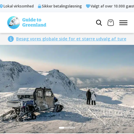
Lokal virksomhed
Sikker betalingsløsning
Valgt af over 10.000 gæster
Besøg vores globale side for et større udvalg af ture