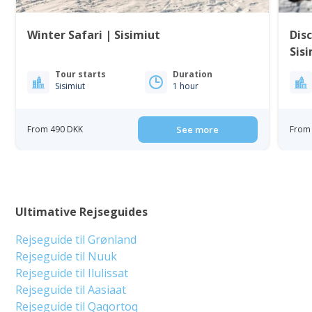
Winter Safari | Sisimiut
Disc
Sis
Tour starts
Duration
Sisimiut
1 hour
From 490 DKK
See more
From 
Ultimative Rejseguides
Rejseguide til Grønland
Rejseguide til Nuuk
Rejseguide til Ilulissat
Rejseguide til Aasiaat
Rejseguide til Qaqortoq