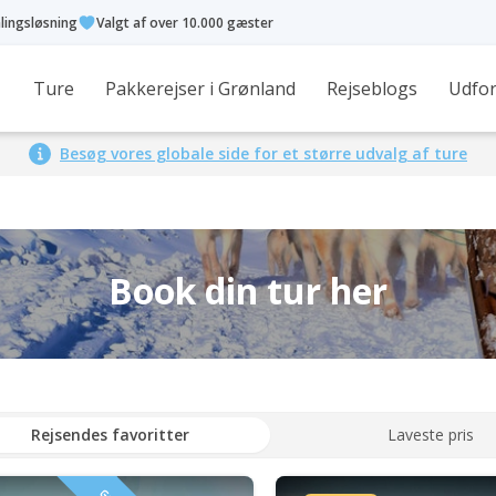
alingsløsning
Valgt af over 10.000 gæster
Ture
Pakkerejser i Grønland
Rejseblogs
Udfor
Besøg vores globale side for et større udvalg af ture
Book din tur her
Rejsendes favoritter
Laveste pris