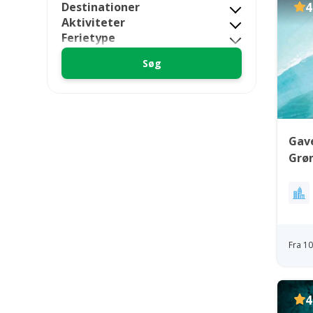
Destinationer
4
Aktiviteter
Ferietype
Gave
Grø
Fra 1
4