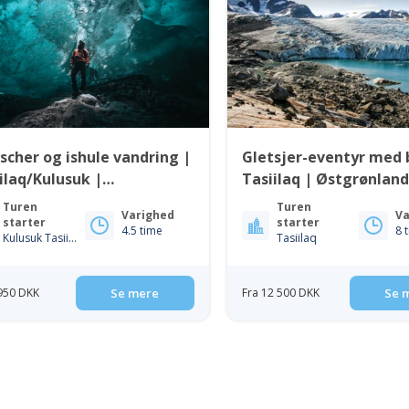
scher og ishule vandring |
Gletsjer-eventyr med 
ilaq/Kulusuk |
Tasiilaq | Østgrønlan
grønland
Turen
Turen
Varighed
Va
starter
starter
4.5 time
8 
Kulusuk Tasiilaq
Tasiilaq
 950 DKK
Se mere
Fra 12 500 DKK
Se 