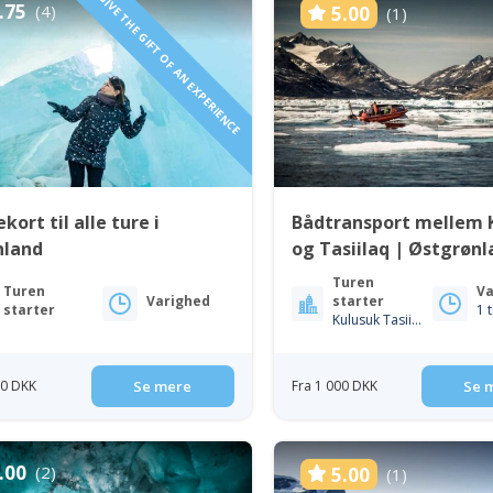
GIVE THE GIFT OF AN EXPERIENCE
.75
(4)
5.00
(1)
kort til alle ture i
Bådtransport mellem 
nland
og Tasiilaq | Østgrøn
Turen
Turen
Va
Varighed
starter
starter
1 
Kulusuk Tasiilaq
00 DKK
Se mere
Fra 1 000 DKK
Se 
.00
(2)
5.00
(1)