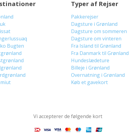
stinationer
Typer af Rejser
ønland
Pakkerejser
uuk
Dagsture i Grønland
lissat
Dagsture om sommeren
ngerlussuaq
Dagsture om vinteren
sko Bugten
Fra Island til Grønland
tgrønland
Fra Danmark til Grønland
stgrønland
Hundeslædeture
dgrønland
Billeje i Grønland
ordgrønland
Overnatning i Grønland
imiut
Køb et gavekort
Vi accepterer de følgende kort