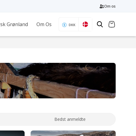
Om os
sk Grønland
Om Os
DKK
Bedst anmeldte