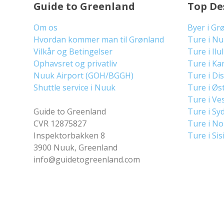
Guide to Greenland
Top De
Om os
Byer i Gr
Hvordan kommer man til Grønland
Ture i N
Vilkår og Betingelser
Ture i Ilu
Ophavsret og privatliv
Ture i Ka
Nuuk Airport (GOH/BGGH)
Ture i Di
Shuttle service i Nuuk
Ture i Øs
Ture i Ve
Guide to Greenland
Ture i Sy
CVR 12875827
Ture i N
Inspektorbakken 8
Ture i Sis
3900 Nuuk, Greenland
info@guidetogreenland.com