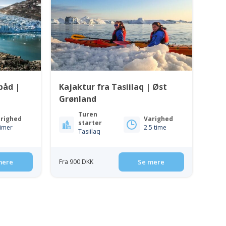
båd |
Kajaktur fra Tasiilaq | Øst
d
Grønland
Turen
righed
Varighed
starter
timer
2.5 time
Tasiilaq
mere
Fra 900 DKK
Se mere