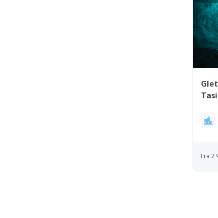
Glet
Tasi
Øst
Fra 2