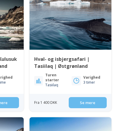
Kulusuk
Hval- og isbjergsafari |
land
Tasiilaq | Østgrønland
Turen
righed
Varighed
starter
time
3 timer
Tasiilaq
mere
Fra 1 400 DKK
Se mere