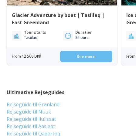
Glacier Adventure by boat | Tasiilaq |
Ice 
East Greenland
Gre
Tour starts
Duration
Tasiilaq
8 hours
From 12 500 DKK
See more
From 
Ultimative Rejseguides
Rejseguide til Grønland
Rejseguide til Nuuk
Rejseguide til Ilulissat
Rejseguide til Aasiaat
Rejseguide til Qaqortoq