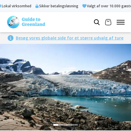
okal virksomhed
Sikker betalingsløsning
Valgt af over 10.000 gæster
Besøg vores globale side for et større udvalg af ture