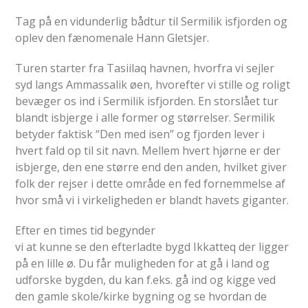
Tag på en vidunderlig bådtur til Sermilik isfjorden og
oplev den fænomenale Hann Gletsjer.
Turen starter fra Tasiilaq havnen, hvorfra vi sejler
syd langs Ammassalik øen, hvorefter vi stille og roligt
bevæger os ind i Sermilik isfjorden. En storslået tur
blandt isbjerge i alle former og størrelser. Sermilik
betyder faktisk “Den med isen” og fjorden lever i
hvert fald op til sit navn. Mellem hvert hjørne er der
isbjerge, den ene større end den anden, hvilket giver
folk der rejser i dette område en fed fornemmelse af
hvor små vi i virkeligheden er blandt havets giganter.
Efter en times tid begynder
vi at kunne se den efterladte bygd Ikkatteq der ligger
på en lille ø. Du får muligheden for at gå i land og
udforske bygden, du kan f.eks. gå ind og kigge ved
den gamle skole/kirke bygning og se hvordan de