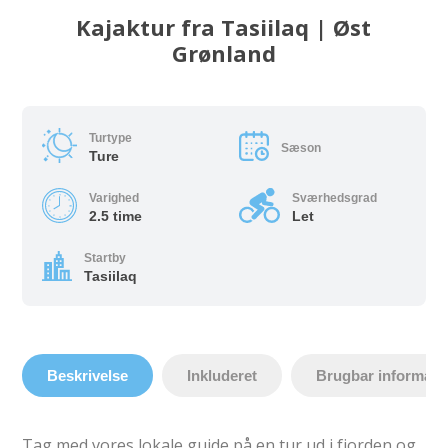
Kajaktur fra Tasiilaq | Øst
Grønland
Turtype
Sæson
Ture
Varighed
Sværhedsgrad
2.5 time
Let
Startby
Tasiilaq
Beskrivelse
Inkluderet
Brugbar informati
Tag med vores lokale guide på en tur ud i fjorden og