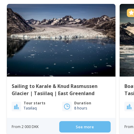
Sailing to Karale & Knud Rasmussen
Boa
Glacier | Tasiilaq | East Greenland
Tasi
Tour starts
Duration
Tasiilaq
8 hours
From 2 000 DKK
See more
From 