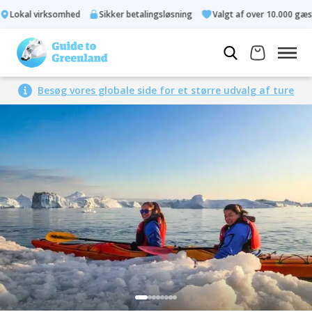
Lokal virksomhed
Sikker betalingsløsning
Valgt af over 10.000 gæste
Besøg vores globale side for et større udvalg af ture