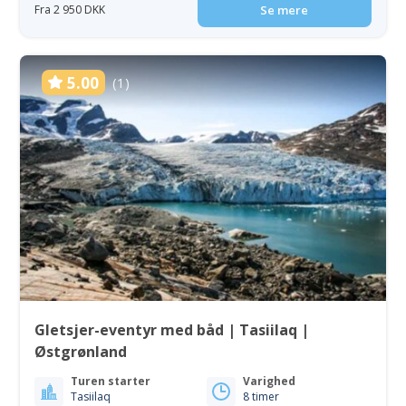
Fra 2 950 DKK
Se mere
5.00
(1)
Gletsjer-eventyr med båd | Tasiilaq |
Østgrønland
Turen starter
Varighed
Tasiilaq
8 timer