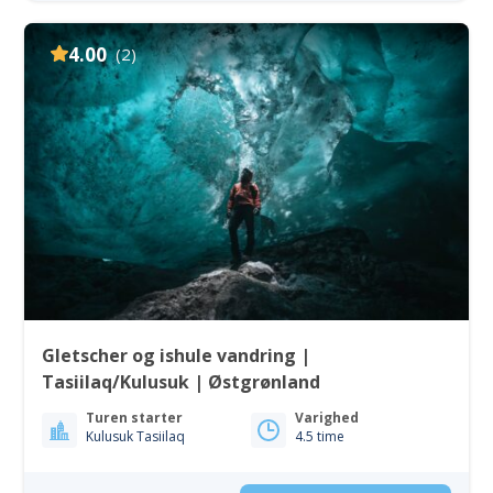
4.00
(2)
Gletscher og ishule vandring |
Tasiilaq/Kulusuk | Østgrønland
Turen starter
Varighed
Kulusuk Tasiilaq
4.5 time