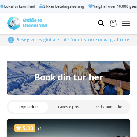
okal virksomhed
Sikker betalingsløsning
Valgt af over 10.000 gæster
Besøg vores globale side for et større udvalg af ture
Book din tur her
Popularitet
Laveste pris
Bedst anmeldte
5.00
(1)