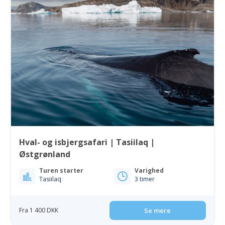
Hval- og isbjergsafari | Tasiilaq |
Østgrønland
Turen starter
Varighed
Tasiilaq
3 timer
Fra 1 400 DKK
Se mere