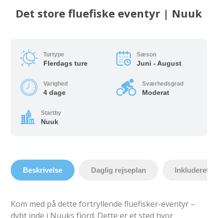
Det store fluefiske eventyr | Nuuk
Turtype
Sæson
Flerdags ture
Juni - August
Varighed
Sværhedsgrad
4 dage
Moderat
Startby
Nuuk
Beskrivelse
Daglig rejseplan
Inkluderet
Kom med på dette fortryllende fluefisker-eventyr –
dybt inde i Nuuks fjord. Dette er et sted hvor