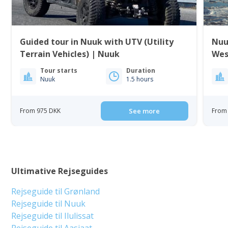
Guided tour in Nuuk with UTV (Utility
Nuu
Terrain Vehicles) | Nuuk
Wes
Tour starts
Duration
Nuuk
1.5 hours
From 975 DKK
See more
From 
Ultimative Rejseguides
Rejseguide til Grønland
Rejseguide til Nuuk
Rejseguide til Ilulissat
Rejseguide til Aasiaat