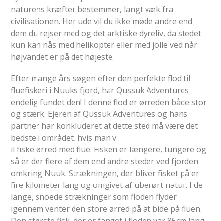
naturens kræfter bestemmer, langt væk fra
civilisationen. Her ude vil du ikke møde andre end
dem du rejser med og det arktiske dyreliv, da stedet
kun kan nås med helikopter eller med jolle ved når
højvandet er på det højeste.
Efter mange års søgen efter den perfekte flod til
fluefiskeri i Nuuks fjord, har Qussuk Adventures
endelig fundet den! I denne flod er ørreden både stor
og stærk. Ejeren af Qussuk Adventures og hans
partner har konkluderet at dette sted må være det
bedste i området, hvis man v
il fiske ørred med flue. Fisken er længere, tungere og
så er der flere af dem end andre steder ved fjorden
omkring Nuuk. Strækningen, der bliver fisket på er
fire kilometer lang og omgivet af uberørt natur. I de
lange, snoede strækninger som floden flyder
igennem venter den store ørred på at bide på fluen.
Den største fisk, der er fanget i floden var 85cm lang