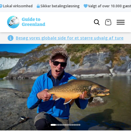
okal virksomhed
Sikker betalingsløsning
Valgt af over 10.000 gæster
Besøg vores globale side for et større udvalg af ture