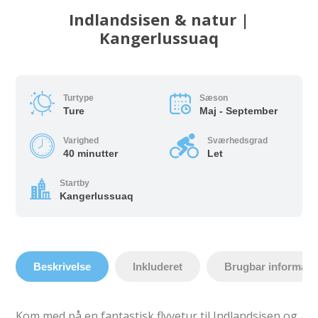
Indlandsisen & natur |
Kangerlussuaq
Turtype
Sæson
Ture
Maj - September
Varighed
Sværhedsgrad
40 minutter
Let
Startby
Kangerlussuaq
Beskrivelse
Inkluderet
Brugbar informati
Kom med på en fantastisk flyvetur til Indlandsisen og