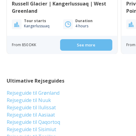
Russell Glacier | Kangerlussuaq | West
Priv
Greenland
Poi
Tour starts
Duration
Kangerlussuaq
4 hours
From 850 DKK
See more
From 
Ultimative Rejseguides
Rejseguide til Grønland
Rejseguide til Nuuk
Rejseguide til Ilulissat
Rejseguide til Aasiaat
Rejseguide til Qaqortoq
Rejseguide til Sisimiut