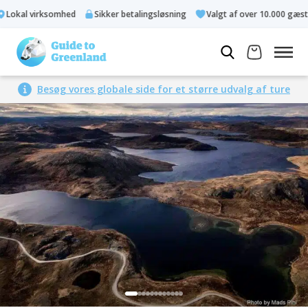
okal virksomhed
Sikker betalingsløsning
Valgt af over 10.000 gæster
Besøg vores globale side for et større udvalg af ture