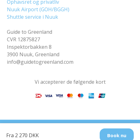
Ophavsret og privatliv
Nuuk Airport (GOH/BGGH)
Shuttle service i Nuuk
Guide to Greenland
CVR 12875827
Inspektorbakken 8
3900 Nuuk, Greenland
info@guidetogreenland.com
Vi accepterer de følgende kort
Find os på sociale
Fra 2 270 DKK
Book nu
medier