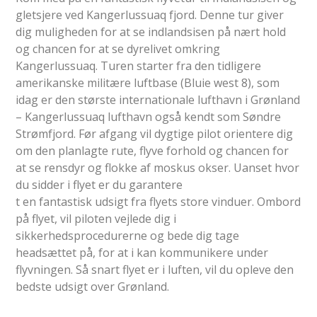
gletsjere ved Kangerlussuaq fjord. Denne tur giver
dig muligheden for at se indlandsisen på nært hold
og chancen for at se dyrelivet omkring
Kangerlussuaq. Turen starter fra den tidligere
amerikanske militære luftbase (Bluie west 8), som
idag er den største internationale lufthavn i Grønland
– Kangerlussuaq lufthavn også kendt som Søndre
Strømfjord. Før afgang vil dygtige pilot orientere dig
om den planlagte rute, flyve forhold og chancen for
at se rensdyr og flokke af moskus okser. Uanset hvor
du sidder i flyet er du garantere
t en fantastisk udsigt fra flyets store vinduer. Ombord
på flyet, vil piloten vejlede dig i
sikkerhedsprocedurerne og bede dig tage
headsættet på, for at i kan kommunikere under
flyvningen. Så snart flyet er i luften, vil du opleve den
bedste udsigt over Grønland.