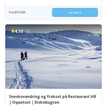
Fra 875 DKK
Se mere
4.50
(2)
Sneskovandring og frokost på Restaurant H8
| Oqaatsut | Diskobugten