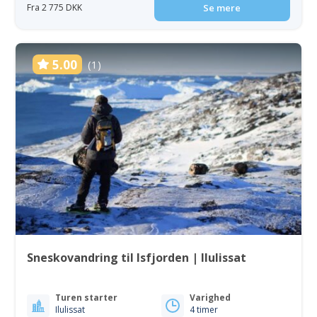
Fra 2 775 DKK
Se mere
5.00
(1)
Sneskovandring til Isfjorden | Ilulissat
Turen starter
Varighed
Ilulissat
4 timer