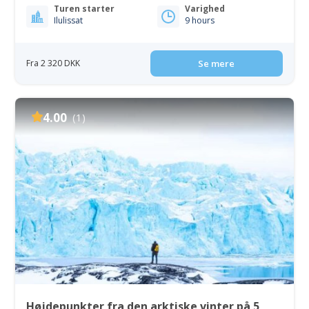
Turen starter
Varighed
Ilulissat
9 hours
Fra 2 320 DKK
Se mere
4.00
(1)
Højdepunkter fra den arktiske vinter på 5