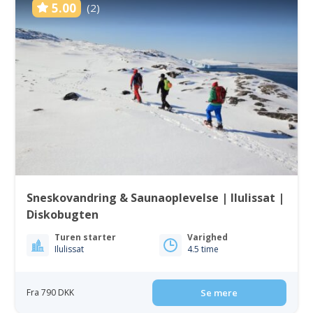
5.00
(2)
Sneskovandring & Saunaoplevelse | Ilulissat |
Diskobugten
Turen starter
Varighed
Ilulissat
4.5 time
Fra 790 DKK
Se mere