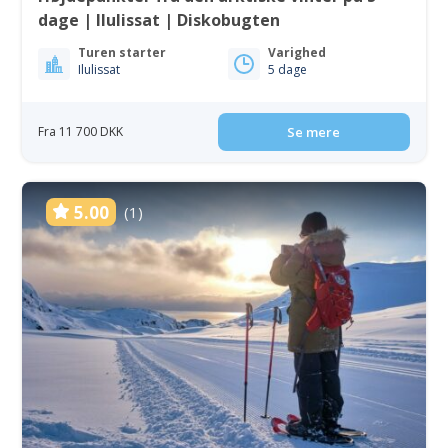
dage | Ilulissat | Diskobugten
Turen starter
Varighed
Ilulissat
5 dage
Fra 11 700 DKK
Se mere
5.00
(1)