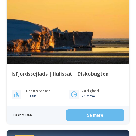
Isfjordssejlads | Ilulissat | Diskobugten
Turen starter
Varighed
Ilulissat
2.5 time
Fra 895 DKK
Se mere