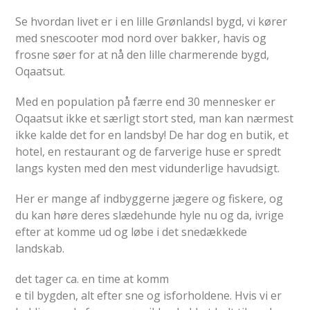
Se hvordan livet er i en lille Grønlandsl bygd, vi kører
med snescooter mod nord over bakker, havis og
frosne søer for at nå den lille charmerende bygd,
Oqaatsut.
Med en population på færre end 30 mennesker er
Oqaatsut ikke et særligt stort sted, man kan nærmest
ikke kalde det for en landsby! De har dog en butik, et
hotel, en restaurant og de farverige huse er spredt
langs kysten med den mest vidunderlige havudsigt.
Her er mange af indbyggerne jægere og fiskere, og
du kan høre deres slædehunde hyle nu og da, ivrige
efter at komme ud og løbe i det snedækkede
landskab.
det tager ca. en time at komm
e til bygden, alt efter sne og isforholdene. Hvis vi er