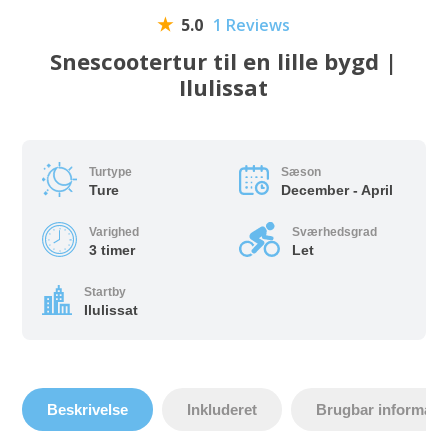
5.0
1 Reviews
Snescootertur til en lille bygd |
Ilulissat
Turtype
Sæson
Ture
December - April
Varighed
Sværhedsgrad
3 timer
Let
Startby
Ilulissat
Beskrivelse
Inkluderet
Brugbar informati