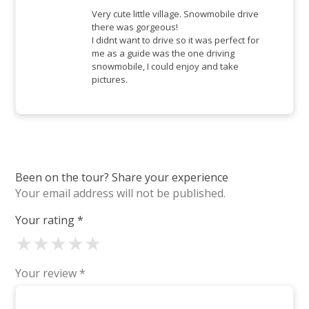
Rated
5
out
of 5
Very cute little village. Snowmobile drive
there was gorgeous!
I didnt want to drive so it was perfect for
me as a guide was the one driving
snowmobile, I could enjoy and take
pictures.
Been on the tour? Share your experience
Your email address will not be published.
Your rating
*
★
★
★
★
★
Your review
*