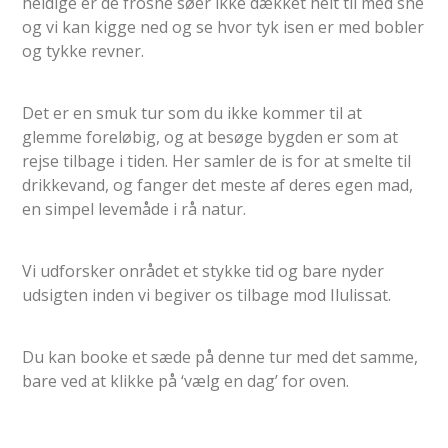
heldige er de frosne søer ikke dækket helt til med sne
og vi kan kigge ned og se hvor tyk isen er med bobler
og tykke revner.
Det er en smuk tur som du ikke kommer til at
glemme foreløbig, og at besøge bygden er som at
rejse tilbage i tiden. Her samler de is for at smelte til
drikkevand, og fanger det meste af deres egen mad,
en simpel levemåde i rå natur.
Vi udforsker onrådet et stykke tid og bare nyder
udsigten inden vi begiver os tilbage mod Ilulissat.
Du kan booke et sæde på denne tur med det samme,
bare ved at klikke på ‘vælg en dag’ for oven.