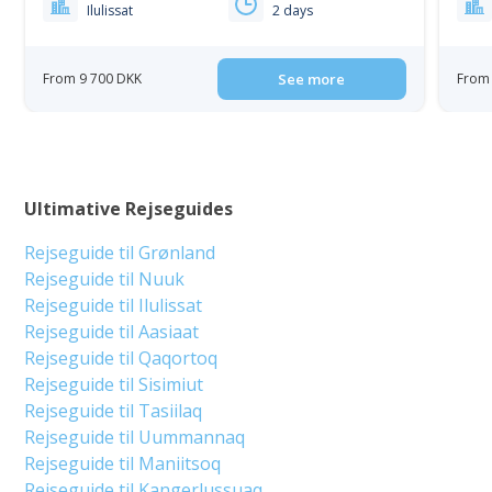
Ilulissat
2 days
From 9 700 DKK
See more
From 
Ultimative Rejseguides
Rejseguide til Grønland
Rejseguide til Nuuk
Rejseguide til Ilulissat
Rejseguide til Aasiaat
Rejseguide til Qaqortoq
Rejseguide til Sisimiut
Rejseguide til Tasiilaq
Rejseguide til Uummannaq
Rejseguide til Maniitsoq
Rejseguide til Kangerlussuaq