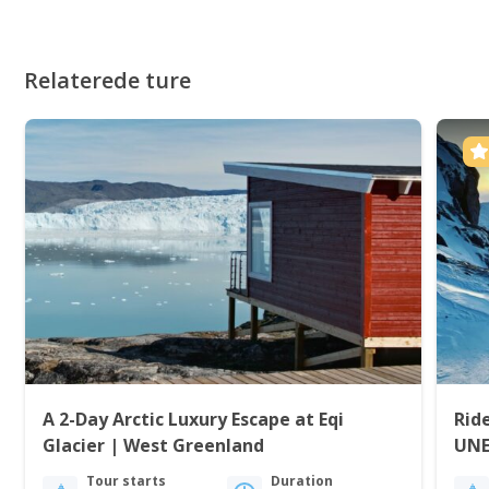
Relaterede ture
A 2-Day Arctic Luxury Escape at Eqi
Rid
Glacier | West Greenland
UNES
Tour starts
Duration