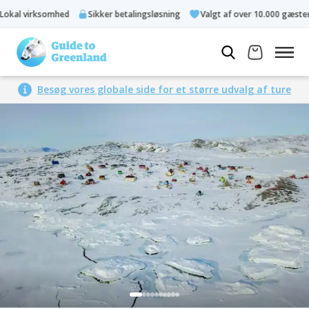
kal virksomhed
Sikker betalingsløsning
Valgt af over 10.000 gæster
Besøg vores globale side for et større udvalg af ture