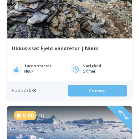
Ukkusissat Fjeld-vandretur | Nuuk
Turen starter
Varighed
Nuuk
5 timer
Fra 2 575 DKK
Se mere
NY TUR!
5.00
(1)