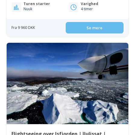
Turen starter
Varighed
Nuuk
4 timer
Fra 9 960 DKK
Se mere
Flightseeing over Isfjorden | Ilulissat |