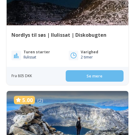
Nordlys til søs | Ilulissat | Diskobugten
Turen starter
Varighed
Ilulissat
2 timer
Fra 805 DKK
Se mere
5.00
(2)