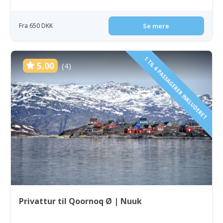
Fra 650 DKK
Se mere
1 TIL 6 PASSAGERER INKLUDERET
5.00
(4)
Privattur til Qoornoq Ø | Nuuk