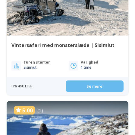
Vintersafari med monsterslæde | Sisimiut
Turen starter
Varighed
Sisimiut
1 time
Fra 490 DKK
Se mere
5.00
(1)