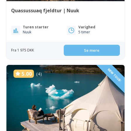
Quassussuaq fjeldtur | Nuuk
Turen starter
Varighed
Nuuk
5 timer
Fra 1 975 DKK
Se mere
NEW TOUR!
5.00
(4)