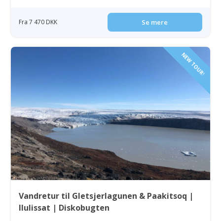
Fra 7 470 DKK
Se mere
NEW TOUR!
Vandretur til Gletsjerlagunen & Paakitsoq |
Ilulissat | Diskobugten