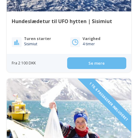
Hundeslædetur til UFO hytten | Sisimiut
Turen starter
Varighed
Sisimiut
4 timer
Fra 2 100 DKK
Se mere
1 TIL 6 PASSAGERER INKLUDERET