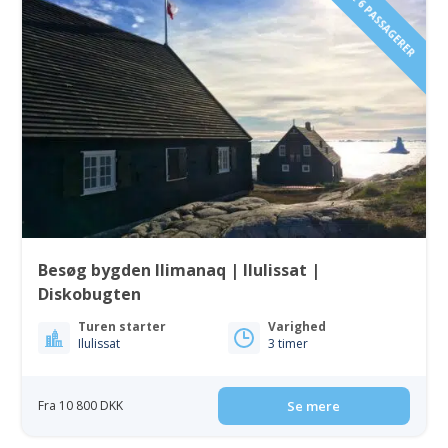
1 TIL 6 PASSAGERER
Besøg bygden Ilimanaq | Ilulissat |
Diskobugten
Turen starter
Varighed
Ilulissat
3 timer
Fra 10 800 DKK
Se mere