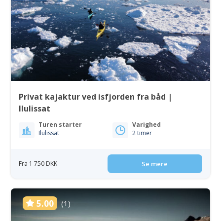
Privat kajaktur ved isfjorden fra båd |
Ilulissat
Turen starter
Varighed
Ilulissat
2 timer
Fra 1 750 DKK
Se mere
5.00
(1)