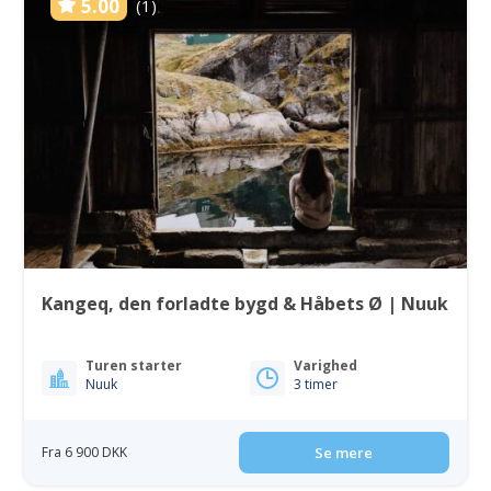
5.00
(1)
Kangeq, den forladte bygd & Håbets Ø | Nuuk
Turen starter
Varighed
Nuuk
3 timer
Fra 6 900 DKK
Se mere