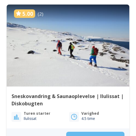
5.00
(2)
Sneskovandring & Saunaoplevelse | Ilulissat |
Diskobugten
Turen starter
Varighed
Ilulissat
4.5 time