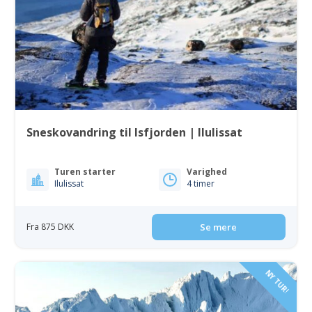
Sneskovandring til Isfjorden | Ilulissat
Turen starter
Varighed
Ilulissat
4 timer
Fra 875 DKK
Se mere
NY TUR!