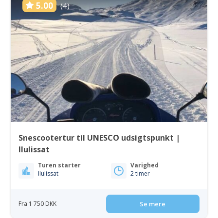
5.00
(4)
Snescootertur til UNESCO udsigtspunkt |
Ilulissat
Turen starter
Varighed
Ilulissat
2 timer
Fra 1 750 DKK
Se mere