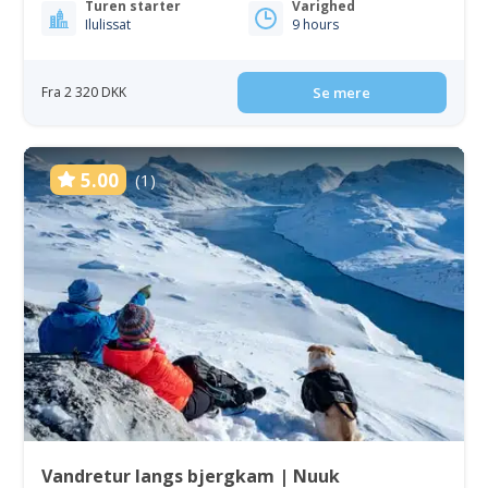
Turen starter
Varighed
Ilulissat
9 hours
Fra 2 320 DKK
Se mere
5.00
(1)
Vandretur langs bjergkam | Nuuk