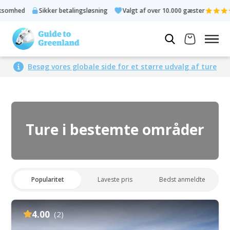
ker betalingsløsning
Valgt af over 10.000 gæster
Bedømt 4,3 
Besøg vores globale side for et større udvalg af ture
Ture i bestemte områder
Popularitet
Laveste pris
Bedst anmeldte
4.00
(2)