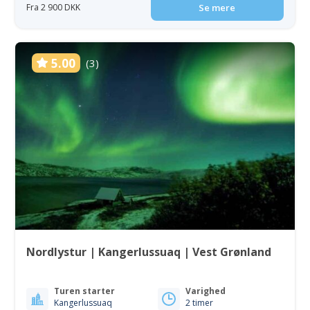
Fra 2 900 DKK
Se mere
5.00
(3)
Nordlystur | Kangerlussuaq | Vest Grønland
Turen starter
Varighed
Kangerlussuaq
2 timer