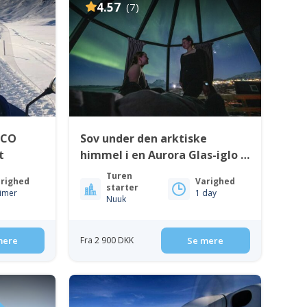
4.57
(7)
SCO
Sov under den arktiske
t
himmel i en Aurora Glas-iglo |
Nuuk
Turen
righed
Varighed
starter
timer
1 day
Nuuk
mere
Fra 2 900 DKK
Se mere