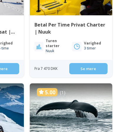
Betal Per Time Privat Charter
sat |
| Nuuk
Turen
righed
Varighed
starter
5 time
3 timer
Nuuk
mere
Fra 7 470 DKK
Se mere
5.00
(1)