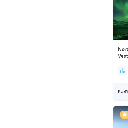
Nord
Ves
Fra 6