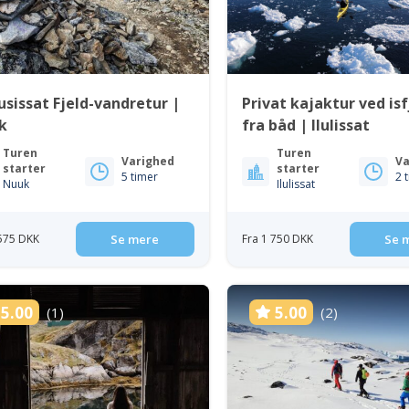
sissat Fjeld-vandretur |
Privat kajaktur ved is
k
fra båd | Ilulissat
Turen
Turen
Varighed
Va
starter
starter
5 timer
2 
Nuuk
Ilulissat
 575 DKK
Se mere
Fra 1 750 DKK
Se 
5.00
5.00
(1)
(2)