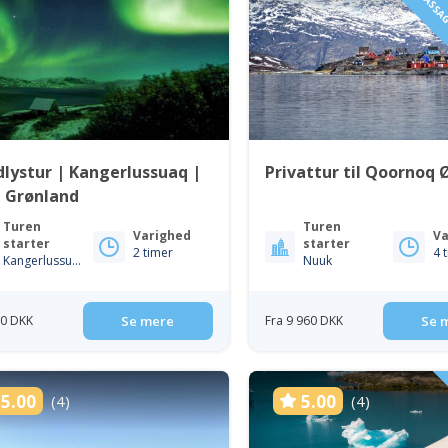
1 TIL 6 PASS
lystur | Kangerlussuaq |
Privattur til Qoornoq 
t Grønland
Turen
Turen
Varighed
Va
starter
starter
2 timer
4 
Kangerlussuaq
Nuuk
50 DKK
Se mere
Fra 9 960 DKK
Se 
5.00
5.00
(4)
(4)