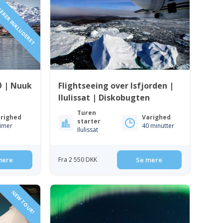
AGERER INKLUDERET
Ø | Nuuk
Flightseeing over Isfjorden |
Ilulissat | Diskobugten
Turen
righed
Varighed
starter
timer
40 minutter
Ilulissat
mere
Fra 2 550 DKK
Se mere
NEW TOUR!