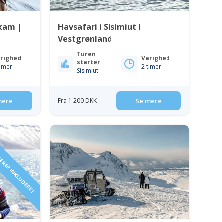
gkam |
Havsafari i Sisimiut I
Vestgrønland
Turen
righed
Varighed
starter
timer
2 timer
Sisimiut
mere
Fra 1 200 DKK
Se mere
AGERER INKLUDERET