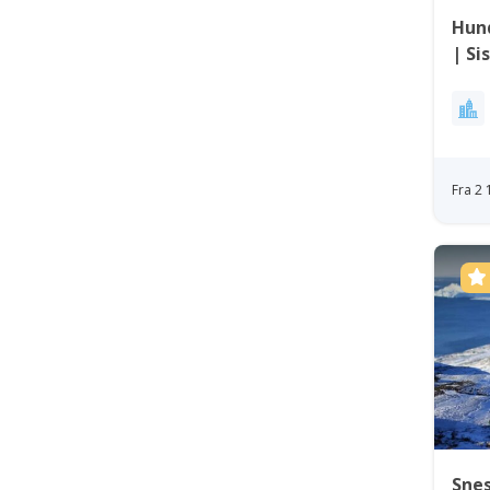
Hund
| Si
Fra 2
Snes