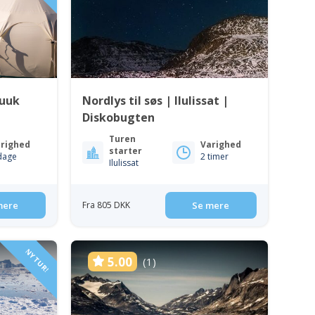
Nuuk
Nordlys til søs | Ilulissat |
Diskobugten
Turen
righed
Varighed
starter
dage
2 timer
Ilulissat
mere
Fra 805 DKK
Se mere
NY TUR!
5.00
(1)