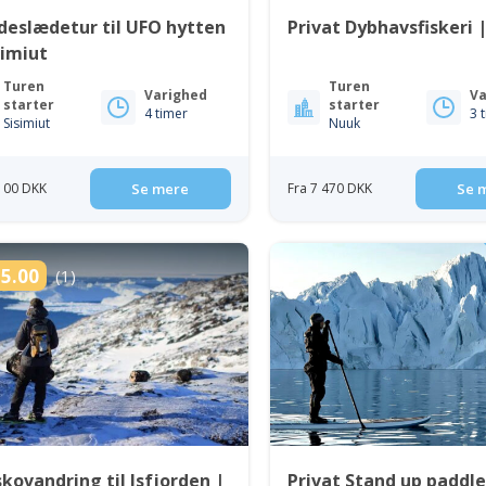
eslædetur til UFO hytten
Privat Dybhavsfiskeri 
simiut
Turen
Turen
Varighed
Va
starter
starter
4 timer
3 
Sisimiut
Nuuk
 100 DKK
Se mere
Fra 7 470 DKK
Se 
5.00
(1)
kovandring til Isfjorden |
Privat Stand up paddle