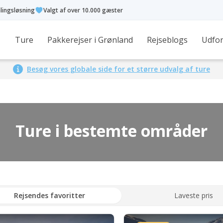
alingsløsning
Valgt af over 10.000 gæster
Ture
Pakkerejser i Grønland
Rejseblogs
Udfor
Besøg vores globale side for et større udvalg af ture
Ture i bestemte områder
Rejsendes favoritter
Laveste pris