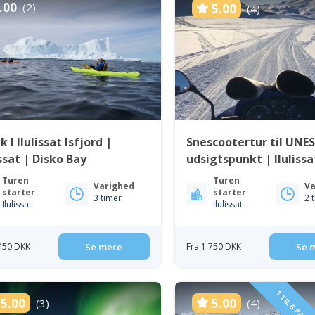
.00
(2)
5.00
(4)
k I Ilulissat Isfjord |
Snescootertur til UNE
issat | Disko Bay
udsigtspunkt | Ilulissa
Turen
Turen
Varighed
Va
starter
starter
3 timer
2 
Ilulissat
Ilulissat
 450 DKK
Se mere
Fra 1 750 DKK
Se 
5.00
5.00
(3)
(4)