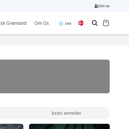
Om os
sk Grønland
Om Os
DKK
Bedst anmeldte