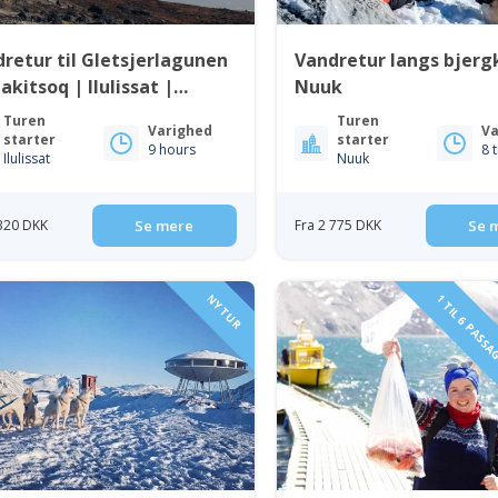
retur til Gletsjerlagunen
Vandretur langs bjer
akitsoq | Ilulissat |
Nuuk
kobugten
Turen
Turen
Varighed
Va
starter
starter
9 hours
8 
Ilulissat
Nuuk
 320 DKK
Se mere
Fra 2 775 DKK
Se 
NY TUR
1 TIL 6 PASS