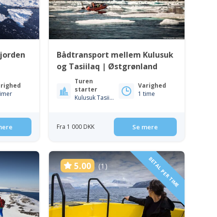
fjorden
Bådtransport mellem Kulusuk
og Tasiilaq | Østgrønland
Turen
righed
Varighed
starter
timer
1 time
Kulusuk Tasiilaq
mere
Fra 1 000 DKK
Se mere
BETAL PER TIME
5.00
(1)