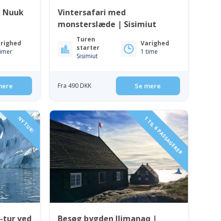
| Nuuk
Vintersafari med
monsterslæde | Sisimiut
Turen
righed
Varighed
starter
timer
1 time
Sisimiut
mere
Fra 490 DKK
Se mere
NY TUR!
1 TIL 6 PASSAGERER
-tur ved
Besøg bygden Ilimanaq |