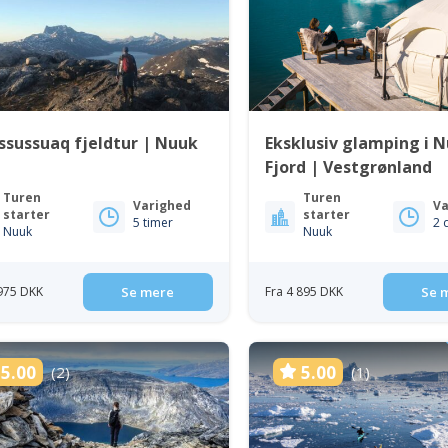
sussuaq fjeldtur | Nuuk
Eksklusiv glamping i 
Fjord | Vestgrønland
Turen
Turen
Varighed
Va
starter
starter
5 timer
2 
Nuuk
Nuuk
 975 DKK
Se mere
Fra 4 895 DKK
Se 
5.00
5.00
(2)
(1)