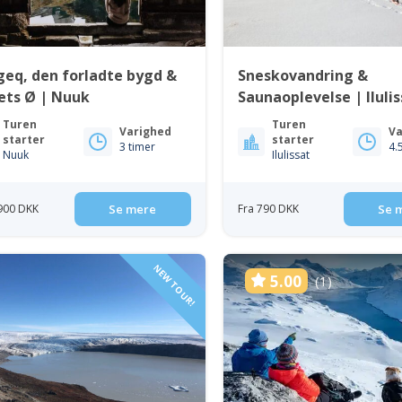
eq, den forladte bygd &
Sneskovandring &
ets Ø | Nuuk
Saunaoplevelse | Ilulis
Diskobugten
Turen
Turen
Varighed
Va
starter
starter
3 timer
4.
Nuuk
Ilulissat
 900 DKK
Se mere
Fra 790 DKK
Se 
NEW TOUR!
5.00
(1)