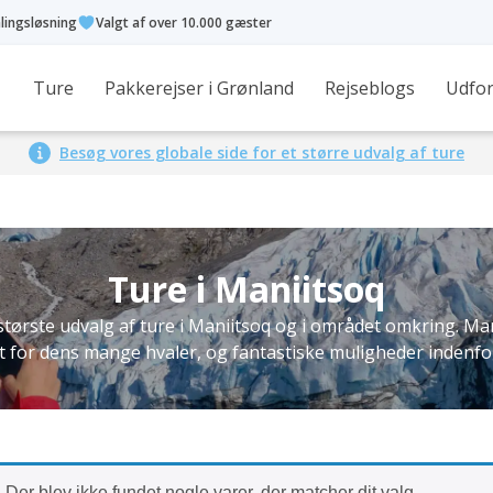
alingsløsning
Valgt af over 10.000 gæster
Ture
Pakkerejser i Grønland
Rejseblogs
Udfor
Besøg vores globale side for et større udvalg af ture
Ture i Maniitsoq
største udvalg af ture i Maniitsoq og i området omkring. Ma
t for dens mange hvaler, og fantastiske muligheder indenfor 
Der blev ikke fundet nogle varer, der matcher dit valg.