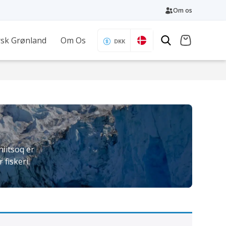
Om os
sk Grønland
Om Os
DKK
niitsoq er
fiskeri.