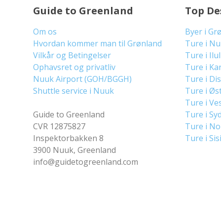
Guide to Greenland
Top De
Om os
Byer i Gr
Hvordan kommer man til Grønland
Ture i N
Vilkår og Betingelser
Ture i Ilu
Ophavsret og privatliv
Ture i Ka
Nuuk Airport (GOH/BGGH)
Ture i Di
Shuttle service i Nuuk
Ture i Øs
Ture i Ve
Guide to Greenland
Ture i Sy
CVR 12875827
Ture i N
Inspektorbakken 8
Ture i Sis
3900 Nuuk, Greenland
info@guidetogreenland.com