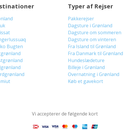
stinationer
Typer af Rejser
ønland
Pakkerejser
uuk
Dagsture i Grønland
lissat
Dagsture om sommeren
ngerlussuaq
Dagsture om vinteren
sko Bugten
Fra Island til Grønland
tgrønland
Fra Danmark til Grønland
stgrønland
Hundeslædeture
dgrønland
Billeje i Grønland
ordgrønland
Overnatning i Grønland
imiut
Køb et gavekort
Vi accepterer de følgende kort