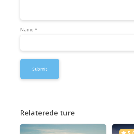
Name
*
Relaterede ture
5.