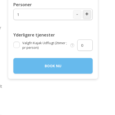
Personer
-
+
r
Yderligere tjenester
Valgfri Kajak Udflugt (2timer ;
pr person)
BOOK NU
dt