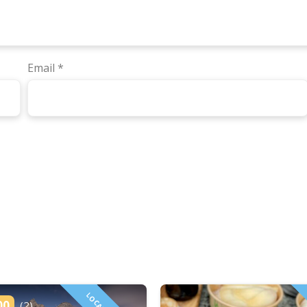
Email
*
00
(2)