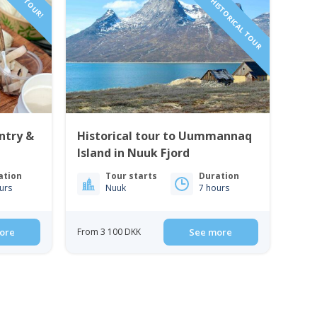
NEW TOUR!
NEW HISTORICAL TOUR
ntry &
Historical tour to Uummannaq
Island in Nuuk Fjord
ation
Tour starts
Duration
urs
Nuuk
7 hours
ore
From 3 100 DKK
See more