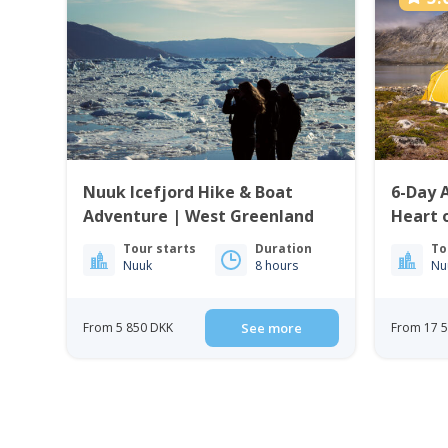
Nuuk Icefjord Hike & Boat
6-Day 
Adventure | West Greenland
Heart 
Greenl
Tour starts
Duration
To
Nuuk
8 hours
Nu
From 5 850 DKK
See more
From 17 