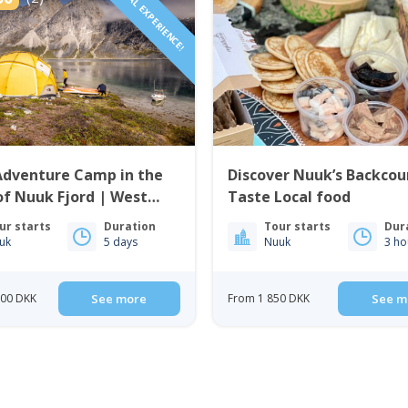
LOCAL EXPERIENCE!
Adventure Camp in the
Discover Nuuk’s Backcou
of Nuuk Fjord | West
Taste Local food
and
ur starts
Duration
Tour starts
Dur
uk
5 days
Nuuk
3 ho
500 DKK
See more
From 1 850 DKK
See m