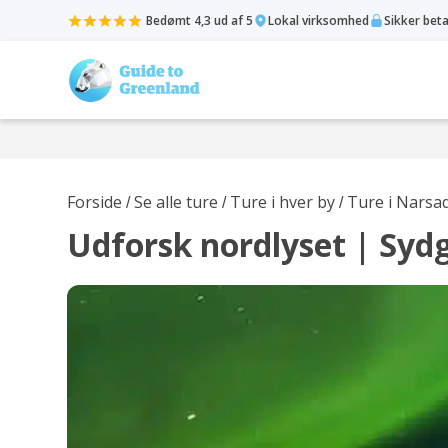
Bedømt 4,3 ud af 5
Lokal virksomhed
Sikker bet
Forside
Se alle ture
Ture i hver by
Ture i Narsa
/
/
/
Udforsk nordlyset | Syd