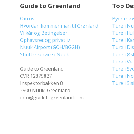
Guide to Greenland
Top De
Om os
Byer i Gr
Hvordan kommer man til Grønland
Ture i N
Vilkår og Betingelser
Ture i Ilu
Ophavsret og privatliv
Ture i Ka
Nuuk Airport (GOH/BGGH)
Ture i Di
Shuttle service i Nuuk
Ture i Øs
Ture i Ve
Guide to Greenland
Ture i Sy
CVR 12875827
Ture i N
Inspektorbakken 8
Ture i Sis
3900 Nuuk, Greenland
info@guidetogreenland.com