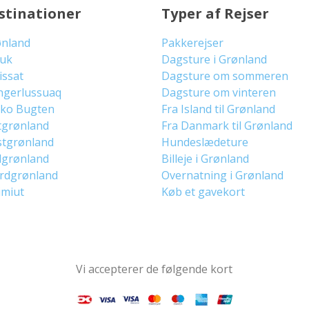
stinationer
Typer af Rejser
ønland
Pakkerejser
uuk
Dagsture i Grønland
lissat
Dagsture om sommeren
ngerlussuaq
Dagsture om vinteren
sko Bugten
Fra Island til Grønland
tgrønland
Fra Danmark til Grønland
stgrønland
Hundeslædeture
dgrønland
Billeje i Grønland
ordgrønland
Overnatning i Grønland
imiut
Køb et gavekort
Vi accepterer de følgende kort