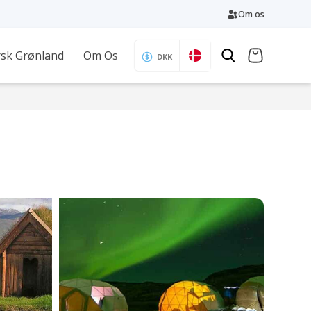
Om os
sk Grønland
Om Os
DKK