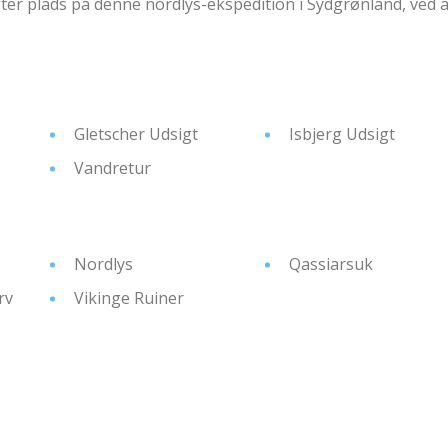
ter plads på denne nordlys-ekspedition i Sydgrønland, ved a
Gletscher Udsigt
Isbjerg Udsigt
Vandretur
Nordlys
Qassiarsuk
rv
Vikinge Ruiner