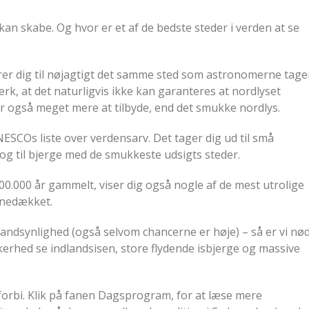
 kan skabe. Og hvor er et af de bedste steder i verden at se
fører dig til nøjagtigt det samme sted som astronomerne tage
ærk, at det naturligvis ikke kan garanteres at nordlyset
 også meget mere at tilbyde, end det smukke nordlys.
UNESCOs liste over verdensarv. Det tager dig ud til små
 og til bjerge med de smukkeste udsigts steder.
0.000 år gammelt, viser dig også nogle af de mest utrolige
snedækket.
sandsynlighed (også selvom chancerne er høje) – så er vi nø
kkerhed se indlandsisen, store flydende isbjerge og massive
 forbi. Klik på fanen Dagsprogram, for at læse mere