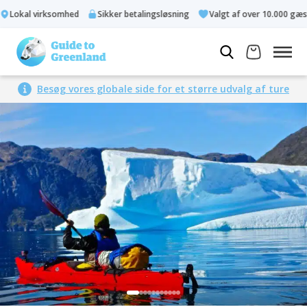
Lokal virksomhed
Sikker betalingsløsning
Valgt af over 10.000 gæste
Besøg vores globale side for et større udvalg af ture