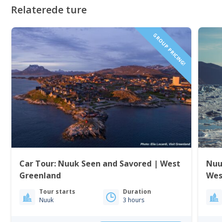
Relaterede ture
GROUP PRICING!
Car Tour: Nuuk Seen and Savored | West
Nuu
Greenland
Wes
Tour starts
Duration
Nuuk
3 hours