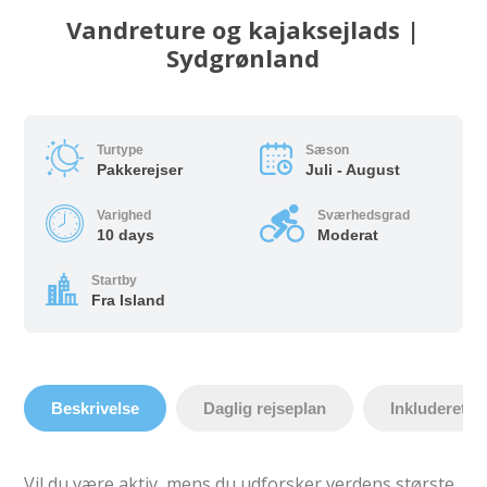
Vandreture og kajaksejlads |
Sydgrønland
Turtype
Sæson
Pakkerejser
Juli - August
Varighed
Sværhedsgrad
10 days
Moderat
Startby
Fra Island
Beskrivelse
Daglig rejseplan
Inkluderet
Vil du være aktiv, mens du udforsker verdens største