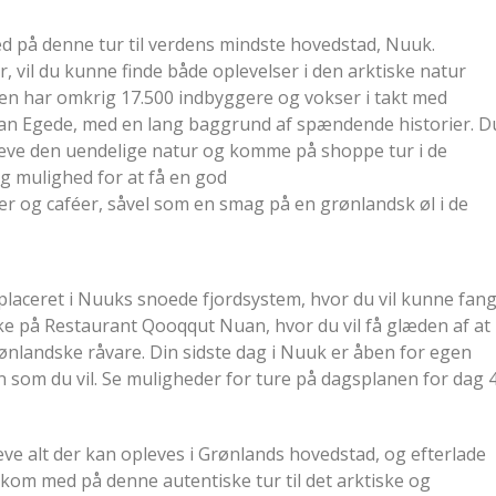
d på denne tur til verdens mindste hovedstad, Nuuk.
 vil du kunne finde både oplevelser i den arktiske natur
yen har omkrig 17.500 indbyggere og vokser i takt med
 Han Egede, med en lang baggrund af spændende historier. D
opleve den uendelige natur og komme på shoppe tur i de
g mulighed for at få en god
er og caféer, såvel som en smag på en grønlandsk øl i de
 placeret i Nuuks snoede fjordsystem, hvor du vil kunne fan
okke på Restaurant Qooqqut Nuan, hvor du vil få glæden af at
rønlandske råvare. Din sidste dag i Nuuk er åben for egen
som du vil. Se muligheder for ture på dagsplanen for dag 
leve alt der kan opleves i Grønlands hovedstad, og efterlade
 kom med på denne autentiske tur til det arktiske og