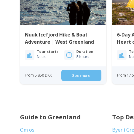
Nuuk Icefjord Hike & Boat
6-Day 
Adventure | West Greenland
Heart 
Greenl
Tour starts
Duration
To
Nuuk
8 hours
Nu
From 5 850 DKK
See more
From 17 
Guide to Greenland
Top De
Om os
Byer i Gr