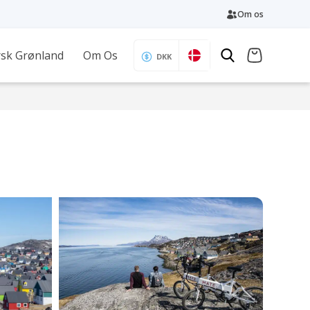
Om os
sk Grønland
Om Os
DKK