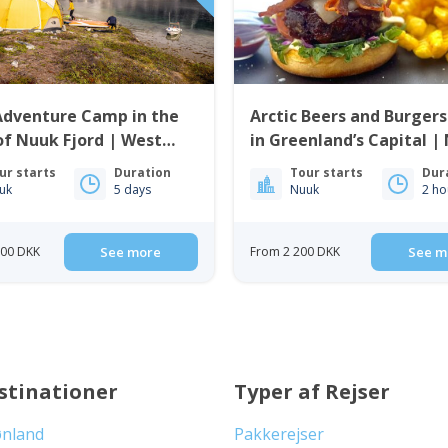
Adventure Camp in the
Arctic Beers and Burgers
of Nuuk Fjord | West
in Greenland’s Capital |
and
ur starts
Duration
Tour starts
Dur
uk
5 days
Nuuk
2 ho
500 DKK
See more
From 2 200 DKK
See m
stinationer
Typer af Rejser
ønland
Pakkerejser