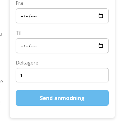
Fra
Til
u
Deltagere
ge
4