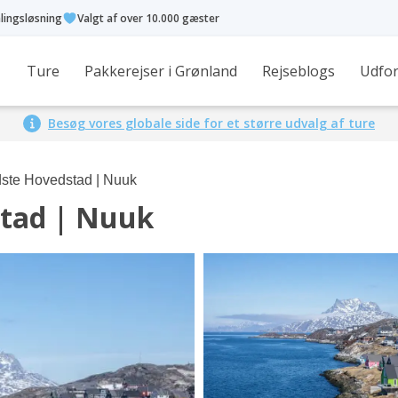
alingsløsning
Valgt af over 10.000 gæster
Ture
Pakkerejser i Grønland
Rejseblogs
Udfor
Besøg vores globale side for et større udvalg af ture
dste Hovedstad | Nuuk
stad | Nuuk