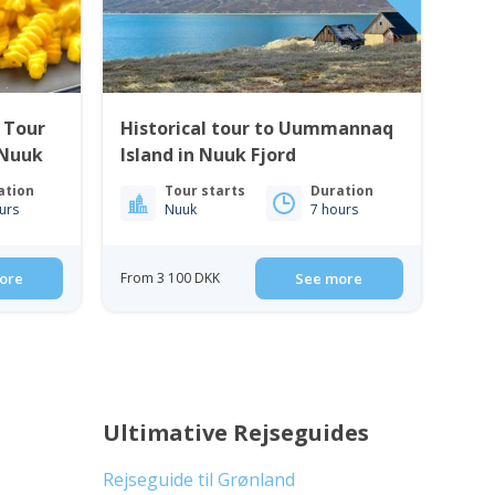
 Tour
Historical tour to Uummannaq
 Nuuk
Island in Nuuk Fjord
ation
Tour starts
Duration
urs
Nuuk
7 hours
ore
From 3 100 DKK
See more
Ultimative Rejseguides
Rejseguide til Grønland