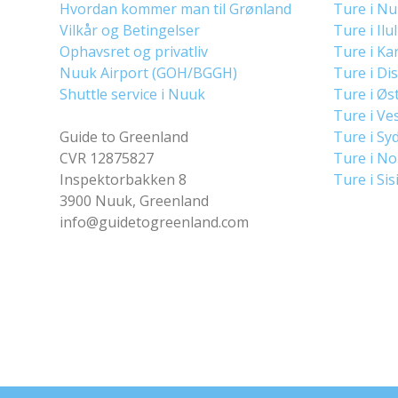
Hvordan kommer man til Grønland
Ture i N
Vilkår og Betingelser
Ture i Ilu
Ophavsret og privatliv
Ture i Ka
Nuuk Airport (GOH/BGGH)
Ture i Di
Shuttle service i Nuuk
Ture i Øs
Ture i Ve
Guide to Greenland
Ture i Sy
CVR 12875827
Ture i N
Inspektorbakken 8
Ture i Sis
3900 Nuuk, Greenland
info@guidetogreenland.com