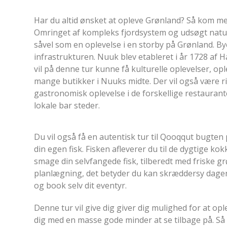
Har du altid ønsket at opleve Grønland? Så kom me
Omringet af kompleks fjordsystem og udsøgt natur,
såvel som en oplevelse i en storby på Grønland. B
infrastrukturen. Nuuk blev etableret i år 1728 af
vil på denne tur kunne få kulturelle oplevelser, 
mange butikker i Nuuks midte. Der vil også være ri
gastronomisk oplevelse i de forskellige restaurant
lokale bar steder.
Du vil også få en autentisk tur til Qooqqut bugten
din egen fisk. Fisken afleverer du til de dygtige k
smage din selvfangede fisk, tilberedt med friske g
planlægning, det betyder du kan skræddersy dagen 
og book selv dit eventyr.
Denne tur vil give dig giver dig mulighed for at op
dig med en masse gode minder at se tilbage på. Så