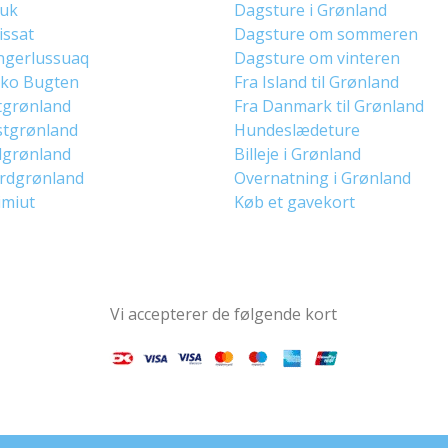
uuk
Dagsture i Grønland
lissat
Dagsture om sommeren
ngerlussuaq
Dagsture om vinteren
sko Bugten
Fra Island til Grønland
tgrønland
Fra Danmark til Grønland
stgrønland
Hundeslædeture
dgrønland
Billeje i Grønland
ordgrønland
Overnatning i Grønland
imiut
Køb et gavekort
Vi accepterer de følgende kort