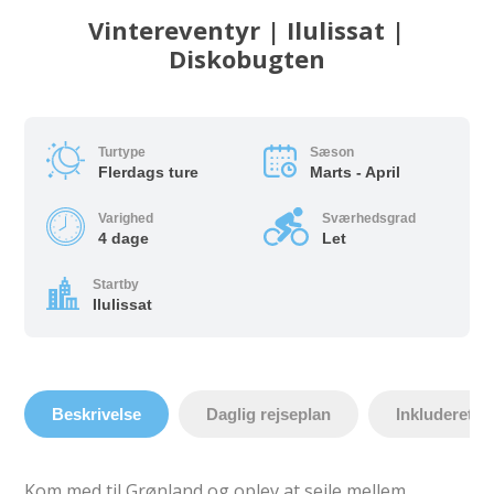
Vintereventyr | Ilulissat |
Diskobugten
Turtype
Sæson
Flerdags ture
Marts - April
Varighed
Sværhedsgrad
4 dage
Let
Startby
Ilulissat
Beskrivelse
Daglig rejseplan
Inkluderet
Kom med til Grønland og oplev at sejle mellem