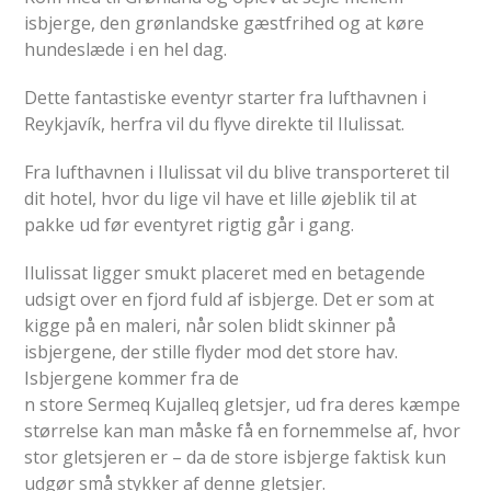
isbjerge, den grønlandske gæstfrihed og at køre
hundeslæde i en hel dag.
Dette fantastiske eventyr starter fra lufthavnen i
Reykjavík, herfra vil du flyve direkte til Ilulissat.
Fra lufthavnen i Ilulissat vil du blive transporteret til
dit hotel, hvor du lige vil have et lille øjeblik til at
pakke ud før eventyret rigtig går i gang.
Ilulissat ligger smukt placeret med en betagende
udsigt over en fjord fuld af isbjerge. Det er som at
kigge på en maleri, når solen blidt skinner på
isbjergene, der stille flyder mod det store hav.
Isbjergene kommer fra de
n store Sermeq Kujalleq gletsjer, ud fra deres kæmpe
størrelse kan man måske få en fornemmelse af, hvor
stor gletsjeren er – da de store isbjerge faktisk kun
udgør små stykker af denne gletsjer.