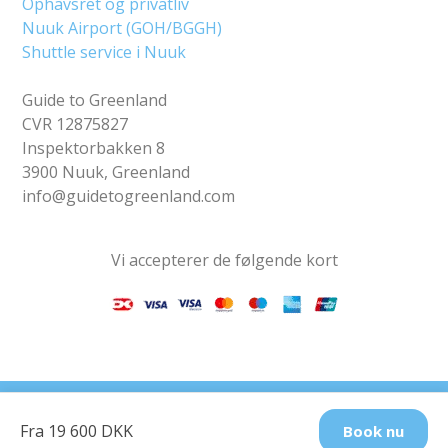
Ophavsret og privatliv
Nuuk Airport (GOH/BGGH)
Shuttle service i Nuuk
Guide to Greenland
CVR 12875827
Inspektorbakken 8
3900 Nuuk, Greenland
info@guidetogreenland.com
Vi accepterer de følgende kort
Find os på sociale
Fra 19 600 DKK
Book nu
medier