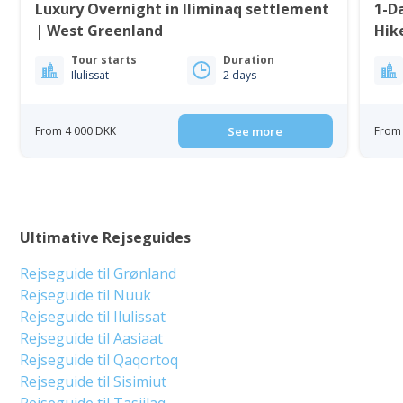
Luxury Overnight in Iliminaq settlement
1-Da
| West Greenland
Tour starts
Duration
Ilulissat
2 days
From 4 000 DKK
See more
From 
Ultimative Rejseguides
Rejseguide til Grønland
Rejseguide til Nuuk
Rejseguide til Ilulissat
Rejseguide til Aasiaat
Rejseguide til Qaqortoq
Rejseguide til Sisimiut
Rejseguide til Tasiilaq