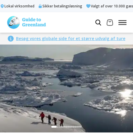
Lokal virksomhed
Sikker betalingsløsning
Valgt af over 10.000 gæste
Besøg vores globale side for et større udvalg af ture