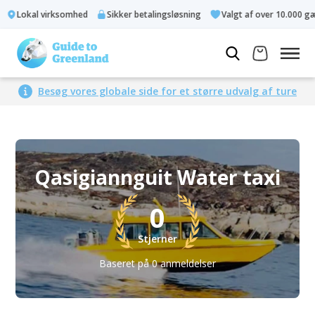
Lokal virksomhed
Sikker betalingsløsning
Valgt af over 10.000 gæs
Besøg vores globale side for et større udvalg af ture
Qasigiannguit Water taxi
0
Stjerner
Baseret på 0 anmeldelser