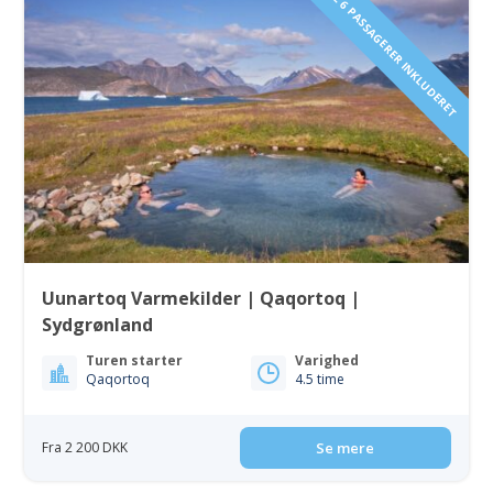
1 TIL 6 PASSAGERER INKLUDERET
Uunartoq Varmekilder | Qaqortoq |
Sydgrønland
Turen starter
Varighed
Qaqortoq
4.5 time
Fra 2 200 DKK
Se mere