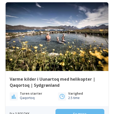
Varme kilder i Uunartoq med helikopter |
Qaqortoq | Sydgrønland
Turen starter
Varighed
Qaqortoq
2.5 time
Fra 3 800 DKK
Se mere