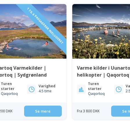
1 TIL 6 PASSAGERER INKLUDERET
artoq Varmekilder |
Varme kilder i Uunart
ortoq | Sydgrønland
helikopter | Qaqortoq
Sydgrønland
Turen
Turen
Varighed
Va
starter
starter
4.5 time
2.
Qaqortoq
Qaqortoq
 200 DKK
Se mere
Fra 3 800 DKK
Se 