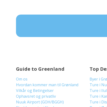
Guide to Greenland
Top De
Om os
Byer i Gr
Hvordan kommer man til Grønland
Ture i N
Vilkår og Betingelser
Ture i Ilu
Ophavsret og privatliv
Ture i Ka
Nuuk Airport (GOH/BGGH)
Ture i Di