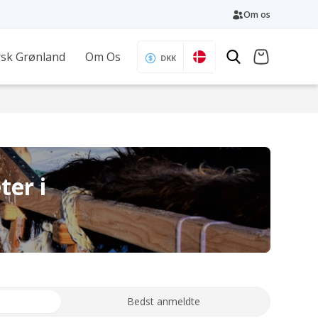
Om os
sk Grønland
Om Os
DKK
ter i
Bedst anmeldte