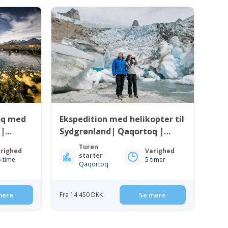
oq med
Ekspedition med helikopter til
 |
Sydgrønland| Qaqortoq |
Sydgrønland
Turen
righed
Varighed
starter
5 time
5 timer
Qaqortoq
mere
Fra 14 450 DKK
Se mere