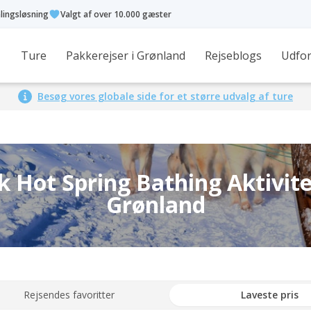
alingsløsning
Valgt af over 10.000 gæster
Ture
Pakkerejser i Grønland
Rejseblogs
Udfor
Besøg vores globale side for et større udvalg af ture
 Hot Spring Bathing Aktivite
Grønland
Rejsendes favoritter
Laveste pris