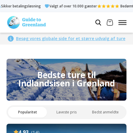
talingsløsning
Valgt af over 10.000 gæster
Bedømt 4,3 ud af 
Besøg vores globale side for et større udvalg af ture
Bedste ture til
Indlandsisen i Grønland
Popularitet
Laveste pris
Bedst anmeldte
4.93
(14)