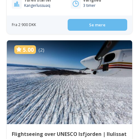
Turen starter
Varighed
Kangerlussuaq
3 timer
Fra 2 900 DKK
Se mere
5.00
(2)
Flightseeing over UNESCO Isfjorden | Ilulissat