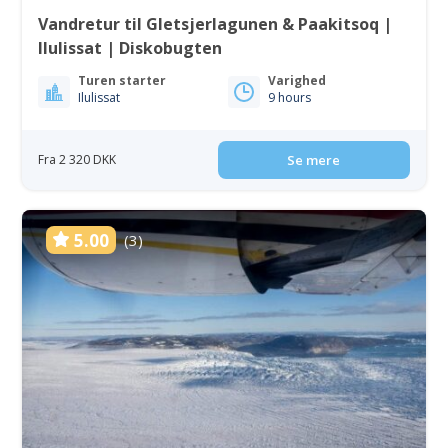
Vandretur til Gletsjerlagunen & Paakitsoq |
Ilulissat | Diskobugten
Turen starter
Varighed
Ilulissat
9 hours
Fra 2 320 DKK
Se mere
5.00
(3)