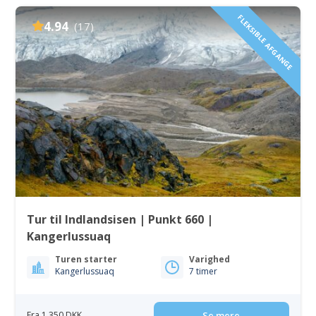
FLEKSIBLE AFGANGE
4.94
(17)
Tur til Indlandsisen | Punkt 660 |
Kangerlussuaq
Turen starter
Varighed
Kangerlussuaq
7 timer
Fra 1 350 DKK
Se mere