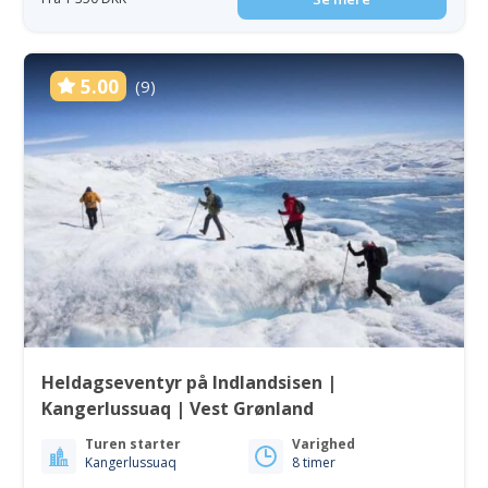
5.00
(9)
Heldagseventyr på Indlandsisen |
Kangerlussuaq | Vest Grønland
Turen starter
Varighed
Kangerlussuaq
8 timer