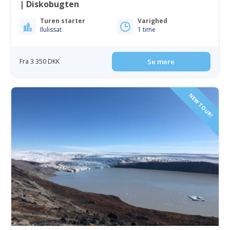
| Diskobugten
Turen starter
Varighed
Ilulissat
1 time
Fra 3 350 DKK
Se mere
NEW TOUR!