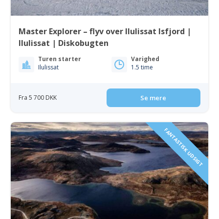
Master Explorer – flyv over Ilulissat Isfjord |
Ilulissat | Diskobugten
Turen starter
Varighed
Ilulissat
1.5 time
Fra 5 700 DKK
Se mere
FANTASTISK UDSIGT