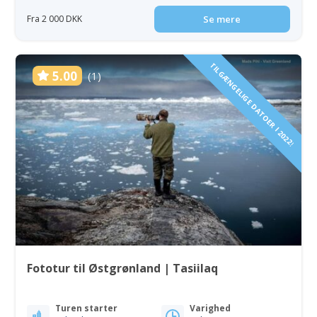
Fra 2 000 DKK
Se mere
TILGÆNGELIGE DATOER I 2022!
5.00
(1)
Fototur til Østgrønland | Tasiilaq
Turen starter
Varighed