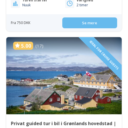
Turen starter
Varighed
Nuuk
2 timer
Fra 750 DKK
Se mere
IDEAL FOR CRUISE GUESTS
5.00
(17)
Privat guided tur i bil i Grønlands hovedstad |