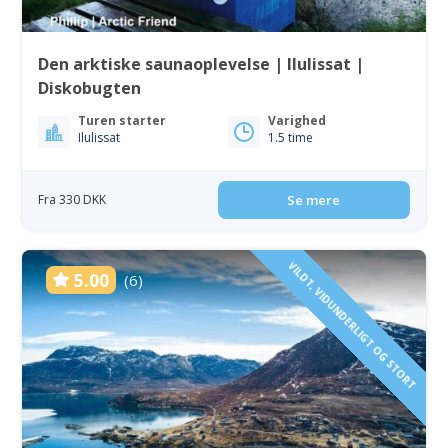
Den arktiske saunaoplevelse | Ilulissat |
Diskobugten
Turen starter
Varighed
Ilulissat
1.5 time
Fra 330 DKK
Se mere
VILDT, VIDUNDERLIGT OG STORT
5.00
(6)