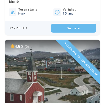
Nuuk
Turen starter
Varighed
Nuuk
1.5 time
Fra 2 250 DKK
Se mere
TILGÆNGELIG FOR KRYDSTOGTSKIBE
4.50
(2)