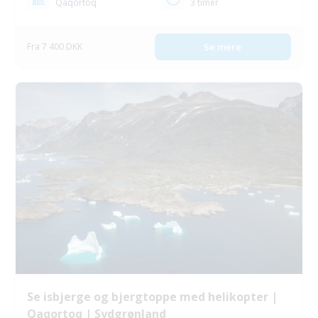
Qaqortoq
3 timer
Fra 7 400 DKK
Se mere
Se isbjerge og bjergtoppe med helikopter |
Qaqortoq | Sydgrønland