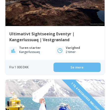
Ultimativt Sightseeing Eventyr |
Kangerlussuaq | Vestgrønland
Turen starter
Varighed
Kangerlussuaq
2 timer
Fra 1 000 DKK
Se mere
1 TIL 6 PASSAGERER INKLUDERET