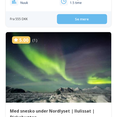
Nuuk
1.5 time
Fra 555 DKK
Se mere
5.00
(1)
Med snesko under Nordlyset | Ilulissat |