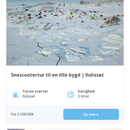
Snescootertur til en lille bygd | Ilulissat
Turen starter
Varighed
Ilulissat
3 timer
Fra 2 500 DKK
Se mere