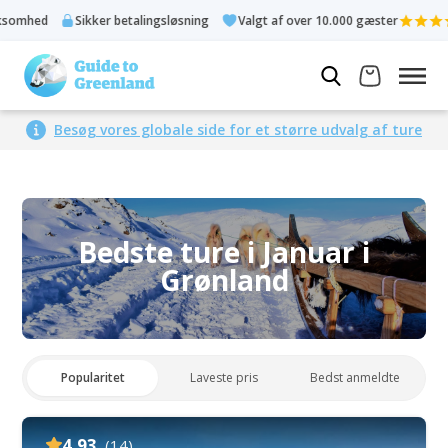
r betalingsløsning
Valgt af over 10.000 gæster
Bedømt 4,3 ud
Besøg vores globale side for et større udvalg af ture
Bedste ture i Januar i
Grønland
Popularitet
Laveste pris
Bedst anmeldte
4.93
(14)