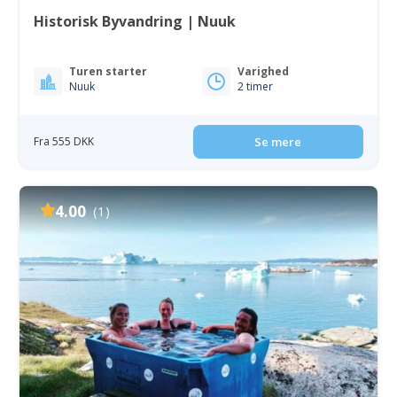
Historisk Byvandring | Nuuk
Turen starter
Varighed
Nuuk
2 timer
Fra 555 DKK
Se mere
4.00
(1)