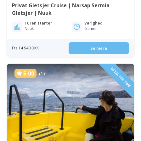
Privat Gletsjer Cruise | Narsap Sermia
Gletsjer | Nuuk
Turen starter
Varighed
Nuuk
6 timer
Fra 14 940 DKK
Se mere
BETAL PER TIME
5.00
(1)