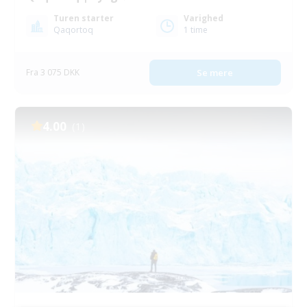
Turen starter
Varighed
Qaqortoq
1 time
Fra 3 075 DKK
Se mere
4.00
(1)