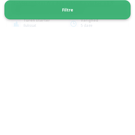
Højdepunkter fra den arktiske vinter på 5
Filtre
dage | Ilulissat | Diskobugten
Turen starter
Varighed
Ilulissat
5 dage
Fra 11 700 DKK
Se mere
5.00
(1)