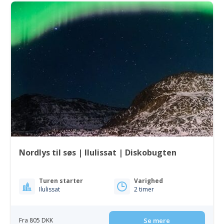
Nordlys til søs | Ilulissat | Diskobugten
Turen starter
Varighed
Ilulissat
2 timer
Fra 805 DKK
Se mere