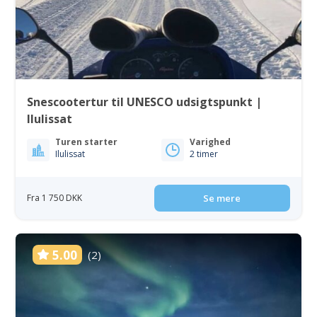
Snescootertur til UNESCO udsigtspunkt |
Ilulissat
Turen starter
Varighed
Ilulissat
2 timer
Fra 1 750 DKK
Se mere
5.00
(2)