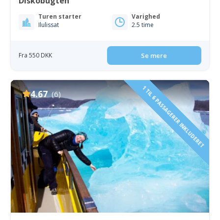
Diskobugten
Turen starter
Varighed
Ilulissat
2.5 time
Fra 550 DKK
Se mere
1 TIL 6 PASSAGERER INKLUDERET
4.67
(6)