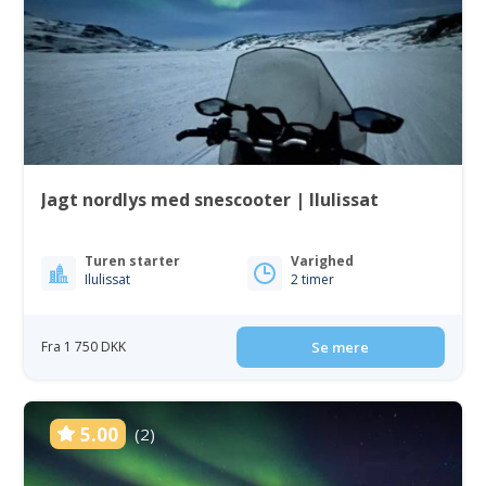
Jagt nordlys med snescooter | Ilulissat
Turen starter
Varighed
Ilulissat
2 timer
Fra 1 750 DKK
Se mere
5.00
(2)