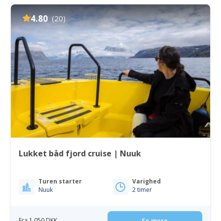
4.80
(20)
Lukket båd fjord cruise | Nuuk
Turen starter
Varighed
Nuuk
2 timer
Fra 1 050 DKK
Se mere