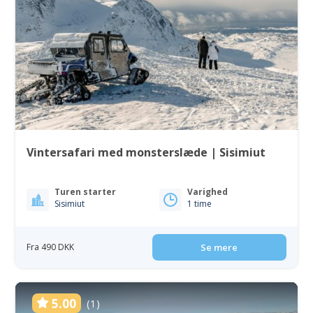
Vintersafari med monsterslæde | Sisimiut
Turen starter
Varighed
Sisimiut
1 time
Fra 490 DKK
Se mere
5.00
(1)