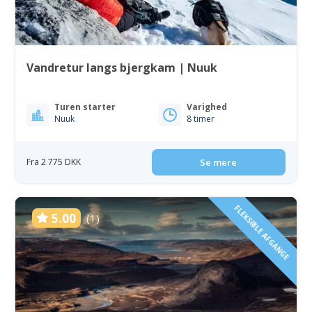
Vandretur langs bjergkam | Nuuk
Turen starter
Varighed
Nuuk
8 timer
Fra 2 775 DKK
Se mere
FLEKSIBLE AFGANGE
5.00
(1)