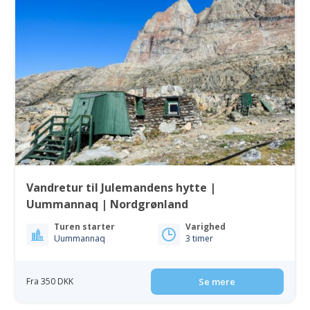
Vandretur til Julemandens hytte |
Uummannaq | Nordgrønland
Turen starter
Varighed
Uummannaq
3 timer
Fra 350 DKK
Se mere