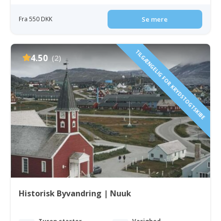
Fra 550 DKK
Se mere
TILGÆNGELIG FOR KRYDSTOGTSKIBE
4.50
(2)
Historisk Byvandring | Nuuk