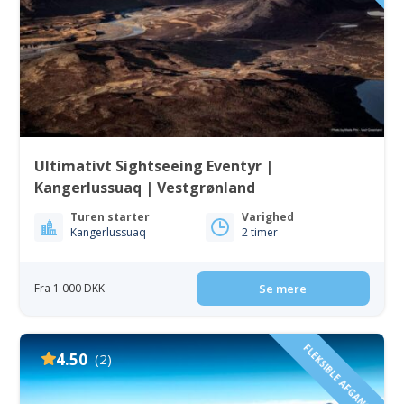
Ultimativt Sightseeing Eventyr |
Kangerlussuaq | Vestgrønland
Turen starter
Varighed
Kangerlussuaq
2 timer
Fra 1 000 DKK
Se mere
FLEKSIBLE AFGANGE
4.50
(2)