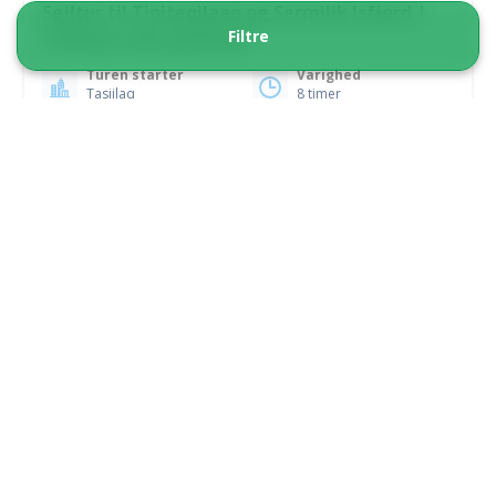
Sejltur til Tiniteqilaaq og Sermilik Isfjord |
Filtre
Tasiilaq | Øst grønland
Turen starter
Varighed
Tasiilaq
8 timer
Fra 2 000 DKK
Se mere
IDEAL FOR CRUISE GUESTS
5.00
(17)