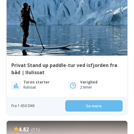
Privat Stand up paddle-tur ved isfjorden fra
båd | Ilulissat
Turen starter
Varighed
Ilulissat
2 timer
Fra 1 650 DKK
Se mere
4.82
(11)