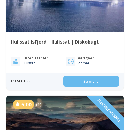
Ilulissat Isfjord | Ilulissat | Diskobugt
Turen starter
Varighed
Ilulissat
2 timer
Fra 900 DKK
Se mere
FLEKSIBLE AFGANGE
5.00
(1)