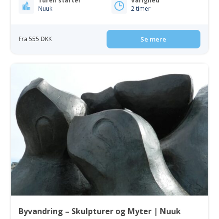
Turen starter
Varighed
Nuuk
2 timer
Fra 555 DKK
Se mere
Byvandring – Skulpturer og Myter | Nuuk