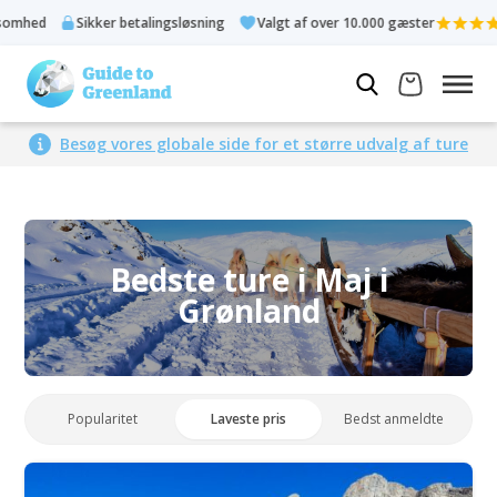
r betalingsløsning
Valgt af over 10.000 gæster
Bedømt 4,3 ud
Besøg vores globale side for et større udvalg af ture
Bedste ture i Maj i
Grønland
Popularitet
Laveste pris
Bedst anmeldte