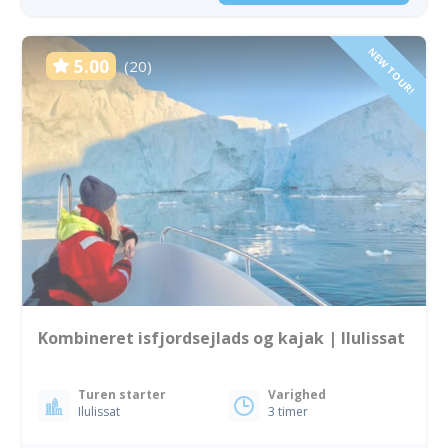
NEW TOUR!
5.00
(20)
Kombineret isfjordsejlads og kajak | Ilulissat
Turen starter
Varighed
Ilulissat
3 timer