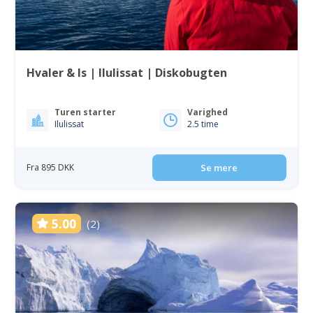
Hvaler & Is | Ilulissat | Diskobugten
Turen starter
Varighed
Ilulissat
2.5 time
Fra 895 DKK
Se mere
5.00
(2)