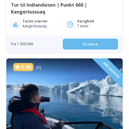
Tur til Indlandsisen | Punkt 660 |
Kangerlussuaq
Turen starter
Varighed
Kangerlussuaq
7 timer
Fra 1 350 DKK
Se mere
SMÅ GRUPPER
5.00
(6)