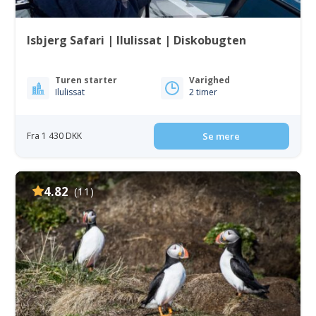
Isbjerg Safari | Ilulissat | Diskobugten
Turen starter
Varighed
Ilulissat
2 timer
Fra 1 430 DKK
Se mere
4.82
(11)