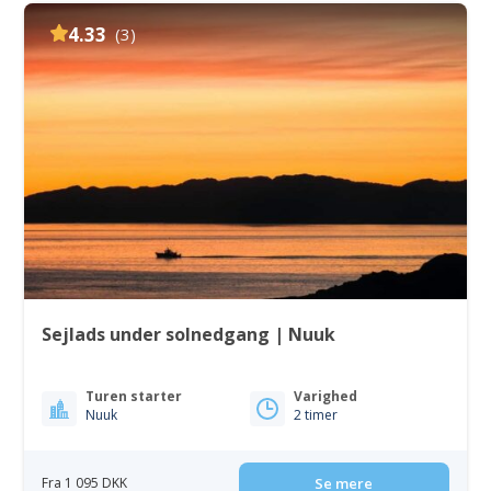
4.33
(3)
Sejlads under solnedgang | Nuuk
Turen starter
Varighed
Nuuk
2 timer
Fra 1 095 DKK
Se mere