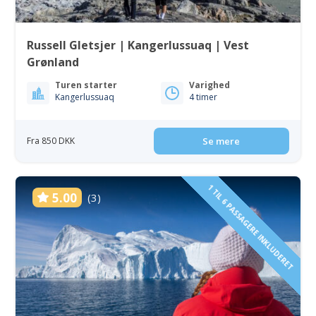
Russell Gletsjer | Kangerlussuaq | Vest
Grønland
Turen starter
Varighed
Kangerlussuaq
4 timer
Fra 850 DKK
Se mere
1 TIL 6 PASSAGERE INKLUDERET
5.00
(3)