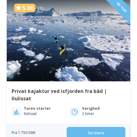
NY TUR!
5.00
(1)
Privat kajaktur ved isfjorden fra båd |
Ilulissat
Turen starter
Varighed
Ilulissat
2 timer
Fra 1 750 DKK
Se mere