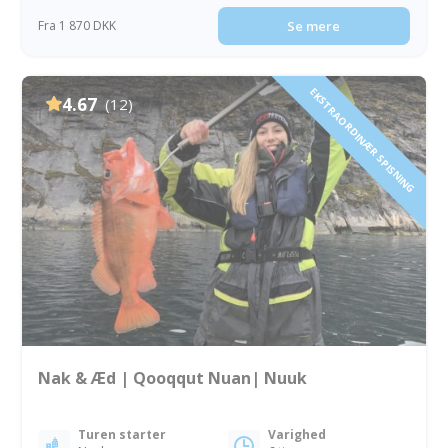
Fra 1 870 DKK
Se mere
EKSTRAORDINÆR SPISNING
4.67
(12)
Nak & Æd | Qooqqut Nuan| Nuuk
Turen starter
Varighed