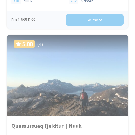
Nuuk
6 timer
Fra 1 895 DKK
Se mere
5.00
(4)
Quassussuaq fjeldtur | Nuuk