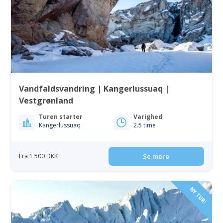
Vandfaldsvandring | Kangerlussuaq |
Vestgrønland
Turen starter
Varighed
Kangerlussuaq
2.5 time
Fra 1 500 DKK
Se mere
NY TUR!