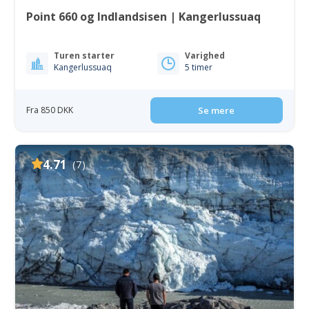
Point 660 og Indlandsisen | Kangerlussuaq
Turen starter
Varighed
Kangerlussuaq
5 timer
Fra 850 DKK
Se mere
4.71
(7)