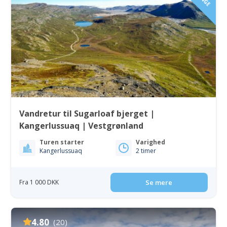
Vandretur til Sugarloaf bjerget |
Kangerlussuaq | Vestgrønland
Turen starter
Varighed
Kangerlussuaq
2 timer
Fra 1 000 DKK
Se mere
4.80
(20)